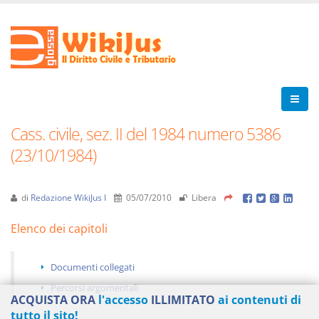
Cass. civile, sez. II del 1984 numero 5386
(23/10/1984)
di
Redazione WikiJus I
05/07/2010
Libera
Elenco dei capitoli
Documenti collegati
Percorsi argomentali
ACQUISTA ORA
l'accesso
ILLIMITATO
ai contenuti di
tutto il sito!