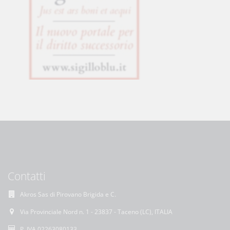
Contatti
Akros Sas di Pirovano Brigida e C.
Via Provinciale Nord n. 1 - 23837 - Taceno (LC), ITALIA
P. IVA 02263080133