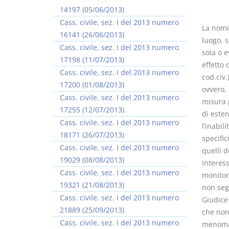
14197 (05/06/2013)
Cass. civile, sez. I del 2013 numero
La nomi
16141 (26/06/2013)
luogo, s
Cass. civile, sez. I del 2013 numero
sola o e
17198 (11/07/2013)
effetto 
I Vincoli Preliminari
Usufrutto Uso e
Cass. civile, sez. I del 2013 numero
cod.civ.
Abitazione
17200 (01/08/2013)
ovvero,
D. Minussi
D. Minussi
Cass. civile, sez. I del 2013 numero
misura p
Versione ebook
Versione ebook
€ 4,19
€ 4,19
17255 (12/07/2013)
di esten
(iva incl.)
(iva incl.)
Cass. civile, sez. I del 2013 numero
l’inabil
18171 (26/07/2013)
specific
Cass. civile, sez. I del 2013 numero
quelli d
19029 (08/08/2013)
interess
Cass. civile, sez. I del 2013 numero
monitor
19321 (21/08/2013)
non segu
Cass. civile, sez. I del 2013 numero
Giudice
21889 (25/09/2013)
che non
Cass. civile, sez. I del 2013 numero
menomat