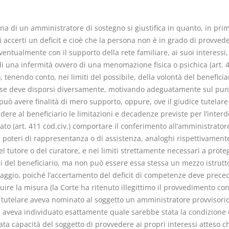
na di un amministratore di sostegno si giustifica in quanto, in pri
i accerti un deficit e cioè che la persona non è in grado di provved
ventualmente con il supporto della rete familiare, ai suoi interessi,
di una infermità ovvero di una menomazione fisica o psichica (art. 
Prescrizione e
Rapporto e
), tenendo conto, nei limiti del possibile, della volontà del beneficia
decadenza
relazione gi
 se deve disporsi diversamente, motivando adeguatamente sul pun
D. Minussi
D. Minussi
uò avere finalità di mero supporto, oppure, ove il giudice tutelare
Versione ebook
Versione eb
€ 4,19
dere al beneficiario le limitazioni e decadenze previste per l’interd
(iva incl.)
(iva incl.)
itato (art. 411 cod.civ.) comportare il conferimento all’amministrator
i poteri di rappresentanza o di assistenza, analoghi rispettivament
el tutore o del curatore, e nei limiti strettamente necessari a prote
i del beneficiario, ma non può essere essa stessa un mezzo istrutto
aggio, poiché l’accertamento del deficit di competenze deve prece
ire la misura (la Corte ha ritenuto illegittimo il provvedimento con 
 tutelare aveva nominato al soggetto un amministratore provvisori
 aveva individuato esattamente quale sarebbe stata la condizione 
a capacità del soggetto di provvedere ai propri interessi atteso c