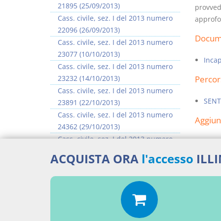
21895 (25/09/2013)
provvedi
Cass. civile, sez. I del 2013 numero
approfo
22096 (26/09/2013)
Docume
Cass. civile, sez. I del 2013 numero
23077 (10/10/2013)
Incap
Cass. civile, sez. I del 2013 numero
23232 (14/10/2013)
Percor
Cass. civile, sez. I del 2013 numero
SENT
23891 (22/10/2013)
Cass. civile, sez. I del 2013 numero
Aggiu
24362 (29/10/2013)
Cass. civile, sez. I del 2013 numero
24483 (30/10/2013)
ACQUISTA ORA
l'accesso
ILL
Cass. civile, sez. I del 2013 numero
25296 (11/11/2013)
>> Vai all'argomento completo