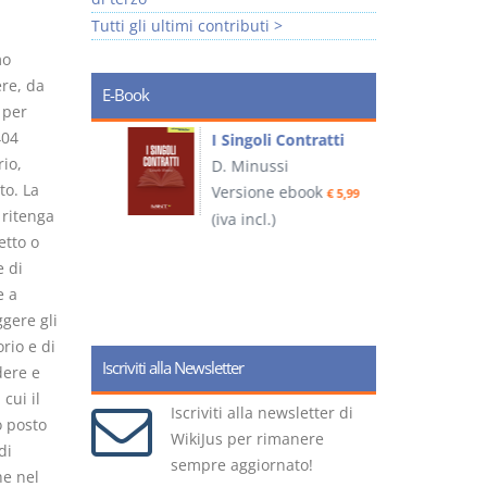
Tutti gli ultimi contributi >
mo
ere, da
E-Book
 per
404
I Singoli Contratti
rio,
uridica
D. Minussi
L
to. La
Versione ebook
€ 5,99
2
 ritenga
ook
(iva incl.)
€ 5,99
etto o
e di
e a
(
ggere gli
rio e di
Iscriviti alla Newsletter
dere e
cui il
Iscriviti alla newsletter di
o posto
WikiJus per rimanere
di
sempre aggiornato!
he nel