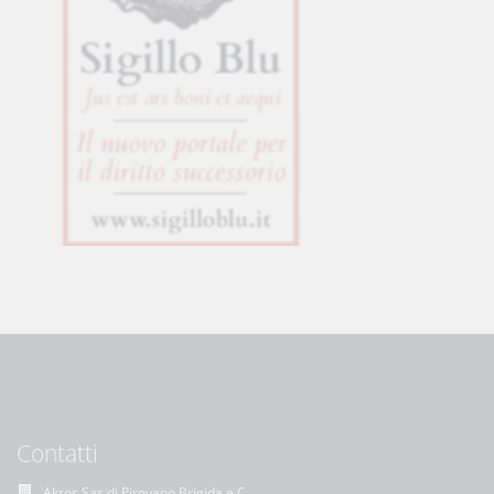
Contatti
Akros Sas di Pirovano Brigida e C.