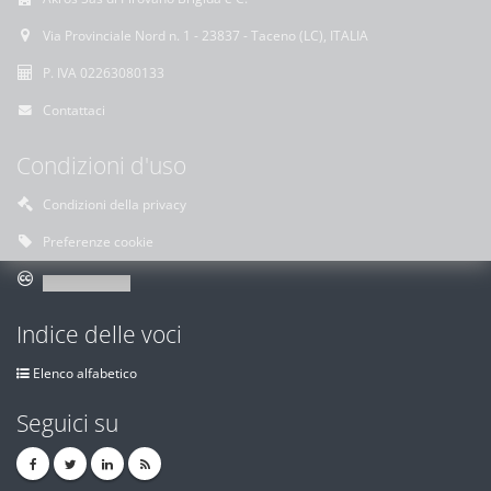
Via Provinciale Nord n. 1 - 23837 - Taceno (LC), ITALIA
P. IVA 02263080133
Contattaci
Condizioni d'uso
Condizioni della privacy
Preferenze cookie
Indice delle voci
Elenco alfabetico
Seguici su