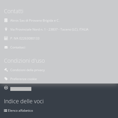
Contatti
Akros Sas di Pirovano Brigida e C.
Via Provinciale Nord n. 1 - 23837 - Taceno (LC), ITALIA
P. IVA 02263080133
Contattaci
Condizioni d'uso
Condizioni della privacy
Preferenze cookie
Indice delle voci
Elenco alfabetico