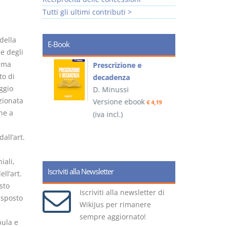
Tutti gli ultimi contributi >
 della
E-Book
e degli
rima
so e
Prescrizione e
to di
decadenza
ggio
D. Minussi
zionata
ook
Versione ebook
€ 4,19
€ 4,19
ne a
(iva incl.)
(
all’art.
iali,
Iscriviti alla Newsletter
ll’art.
sto
Iscriviti alla newsletter di
isposto
WikiJus per rimanere
sempre aggiornato!
pula e