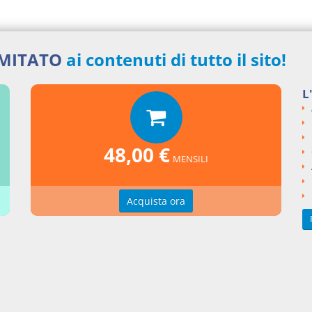
IMITATO
ai contenuti di tutto il sito!
nti collegati
L
nzioni matrimoniali e trascrizione
si argomentali
48,00 €
MENSILI
ENZE
Cass. civile, sez. I
ngi un commento
Acquista ora