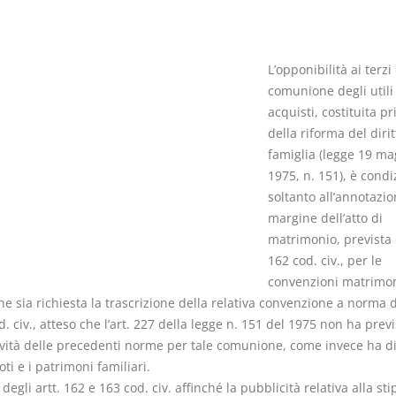
L’opponibilità ai terzi
comunione degli utili 
acquisti, costituita p
I Vincoli Preliminari
Usufrutto U
della riforma del dirit
Abitazione
famiglia (legge 19 ma
D. Minussi
D. Minussi
1975, n. 151), è condi
Versione ebook
Versione eb
€ 4,19
soltanto all’annotazio
(iva incl.)
(iva incl.)
margine dell’atto di
matrimonio, prevista d
162 cod. civ., per le
convenzioni matrimon
e sia richiesta la trascrizione della relativa convenzione a norma de
. civ., atteso che l’art. 227 della legge n. 151 del 1975 non ha previ
ttività delle precedenti norme per tale comunione, come invece ha d
oti e i patrimoni familiari.
 degli artt. 162 e 163 cod. civ. affinché la pubblicità relativa alla sti