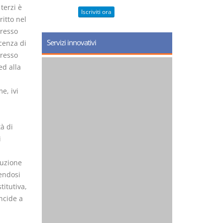
terzi è
Iscriviti ora
ritto nel
presso
Servizi innovativi
scenza di
presso
ed alla
e, ivi
à di
i
tuzione
endosi
itutiva,
incide a