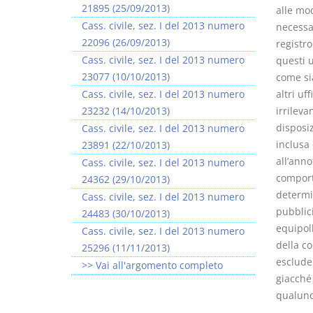
21895 (25/09/2013)
alle mod
Cass. civile, sez. I del 2013 numero
necessar
22096 (26/09/2013)
registro
Cass. civile, sez. I del 2013 numero
questi u
23077 (10/10/2013)
come sia
Cass. civile, sez. I del 2013 numero
altri uf
23232 (14/10/2013)
irrilev
disposiz
Cass. civile, sez. I del 2013 numero
inclusa 
23891 (22/10/2013)
all’anno
Cass. civile, sez. I del 2013 numero
comporta
24362 (29/10/2013)
determin
Cass. civile, sez. I del 2013 numero
pubblic
24483 (30/10/2013)
equipoll
Cass. civile, sez. I del 2013 numero
della c
25296 (11/11/2013)
esclude
>> Vai all'argomento completo
giacché 
qualunqu