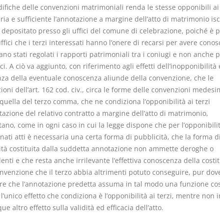
ifiche delle convenzioni matrimoniali renda le stesse opponibili ai 
ia e sufficiente l’annotazione a margine dell’atto di matrimonio isc
 depositato presso gli uffici del comune di celebrazione, poiché è 
ffici che i terzi interessati hanno l’onere di recarsi per avere cono
no stati regolati i rapporti patrimoniali tra i coniugi e non anche 
fici. A ciò va aggiunto, con riferimento agli effetti dell’inopponibilità 
anza della eventuale conoscenza aliunde della convenzione, che le
ioni dell’art. 162 cod. civ., circa le forme delle convenzioni medesim
quella del terzo comma, che ne condiziona l’opponibilità ai terzi
tazione del relativo contratto a margine dell’atto di matrimonio,
no, come in ogni caso in cui la legge dispone che per l’opponibilit
ati atti è necessaria una certa forma di pubblicità, che la forma d
ità costituita dalla suddetta annotazione non ammette deroghe o
enti e che resta anche irrilevante l’effettiva conoscenza della costi
onvenzione che il terzo abbia altrimenti potuto conseguire, pur dov
re che l’annotazione predetta assuma in tal modo una funzione cost
l’unico effetto che condiziona è l’opponibilità ai terzi, mentre non 
e altro effetto sulla validità ed efficacia dell’atto.