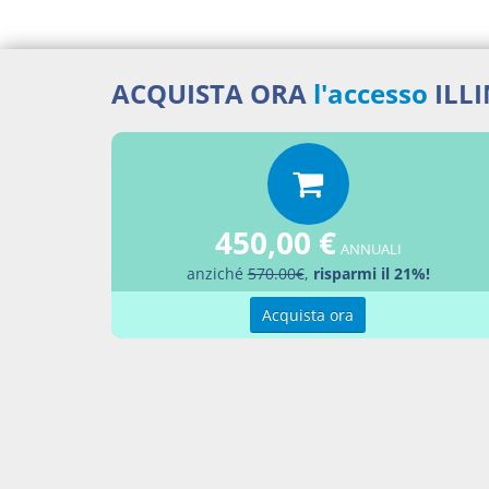
ACQUISTA ORA
l'accesso
ILL
Docume
Conve
Percor
450,00 €
ANNUALI
SENT
anziché
570.00€
,
risparmi il 21%!
Aggiu
Acquista ora