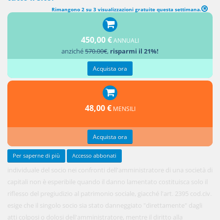
Rimangono 2 su 3 visualizzazioni gratuite questa settimana.
450,00 €
ANNUALI
L'azione
anziché
570.00€
,
risparmi il 21%!
Acquista ora
48,00 €
MENSILI
Acquista ora
Per saperne di più
Accesso abbonati
individuale del socio nei confronti dell'amministratore di una società di
capitali non è esperibile quando il danno lamentato costituisca solo il
riflesso del pregiudizio al patrimonio sociale, giacché l'art. 2395 cod.civ.
esige che il singolo socio sia stato danneggiato "direttamente" dagli
atti colposi o dolosi dell'amministratore, mentre il diritto alla