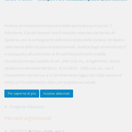
450,00 €
ANNUALI
In tema di intestazione fiduciaria delle partecipazioni sociali, il
anziché
570.00€
,
risparmi il 21%!
fiduciante, il quale lamenti che il mancato esercizio del diritto di
opzione, con la conseguente definitiva uscita dalla società, sia dipeso
Acquista ora
dalla falsità della situazione patrimoniale, redatta dagli amministratori
e sottoposta all'assemblea ai fini dell'abbattimento e della
ricostituzione del capitale ex art. 2447 cod. civ., è legittimato attivo
48,00 €
MENSILI
all'azione individuale del terzo, di cui all'art. 2395 cod. civ., per il
risarcimento del danno a lui direttamente cagionato dalla lesione al
diritto al ritrasferimento della partecipazione sociale.
Acquista ora
Documenti collegati
Per saperne di più
Accesso abbonati
Il negozio fiduciario
Percorsi argomentali
SENTENZE
Cass. civile, sez. I