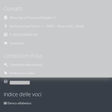
Contatti
Akros Sas di Pirovano Brigida e C.
Via Provinciale Nord n. 1 - 23837 - Taceno (LC), ITALIA
P. IVA 02263080133
Contattaci
Condizioni d'uso
Condizioni della privacy
Preferenze cookie
Indice delle voci
Elenco alfabetico