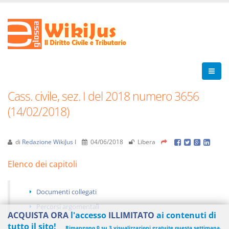
Cass. civile, sez. I del 2018 numero 3656
(14/02/2018)
di
Redazione WikiJus I
04/06/2018
Libera
Elenco dei capitoli
Documenti collegati
Percorsi argomentali
ACQUISTA ORA
l'accesso
ILLIMITATO
ai contenuti di
tutto il sito!
Rimangono 0 su 3 visualizzazioni gratuite questa settimana.