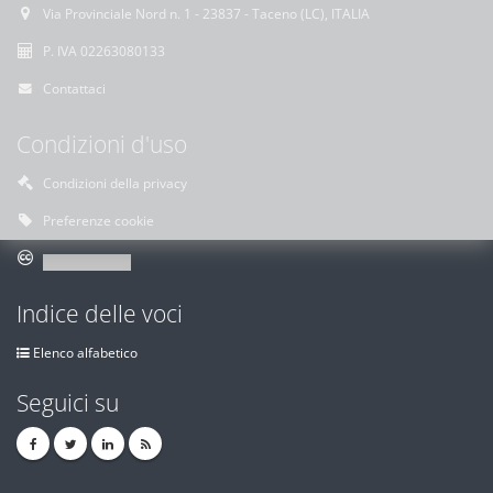
Via Provinciale Nord n. 1 - 23837 - Taceno (LC), ITALIA
P. IVA 02263080133
Contattaci
Condizioni d'uso
Condizioni della privacy
Preferenze cookie
Indice delle voci
Elenco alfabetico
Seguici su