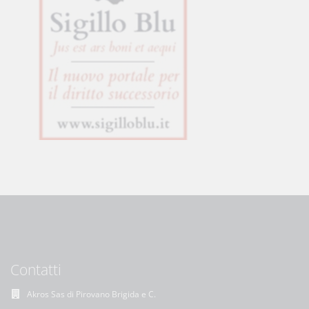
Contatti
Akros Sas di Pirovano Brigida e C.