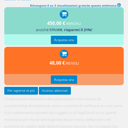
Rimangono 0 su 3 visualizzazioni gratuite questa settimana.
450,00 €
ANNUALI
anziché
570.00€
,
risparmi il 21%!
Acquista ora
48,00 €
MENSILI
Acquista ora
Per saperne di più
Accesso abbonati
L’indicazione nominativa dei partecipanti e dei votanti ad
un’assemblea di società per azioni consente di verificare se i voti siano
stati validamente espressi dai soggetti a ciò legittimati ed è, quindi,
necessaria per ricostruire la genesi del processo deliberativo ed
accertare la validità delle determinazioni assunte. Ne consegue che,