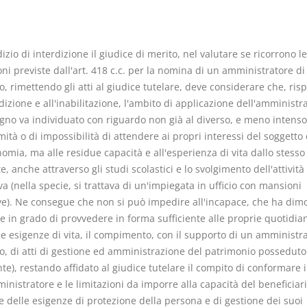
izio di interdizione il giudice di merito, nel valutare se ricorrono le
ni previste dall'art. 418 c.c. per la nomina di un amministratore di
, rimettendo gli atti al giudice tutelare, deve considerare che, risp
I Vincoli Pre
rdizione e all'inabilitazione, l'ambito di applicazione dell'amministr
egno va individuato con riguardo non già al diverso, e meno intenso
D. Minussi
mità o di impossibilità di attendere ai propri interessi del soggetto
Versione e
omia, ma alle residue capacità e all'esperienza di vita dallo stesso
(iva incl.
4,19
, anche attraverso gli studi scolastici e lo svolgimento dell'attività
va (nella specie, si trattava di un'impiegata in ufficio con mansioni
ve). Ne consegue che non si può impedire all'incapace, che ha dim
e in grado di provvedere in forma sufficiente alle proprie quotidia
e esigenze di vita, il compimento, con il supporto di un amministra
o, di atti di gestione ed amministrazione del patrimonio posseduto
te), restando affidato al giudice tutelare il compito di conformare i
inistratore e le limitazioni da imporre alla capacità del beneficiari
e delle esigenze di protezione della persona e di gestione dei suoi