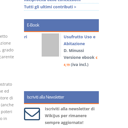
Tutti gli ultimi contributi >
E-Book
etto
liminari
Usufrutto Uso e
azione
Abitazione
, grado
D. Minussi
 carente
book
Versione ebook
€
€
)
(iva incl.)
4,19
4
ostrato
ne ed
Iscriviti alla Newsletter
tore di
 (anche
Iscriviti alla newsletter di
 poteri
WikiJus per rimanere
o in
sempre aggiornato!