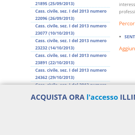
21895 (25/09/2013)
interess
Cass. civile, sez. I del 2013 numero
professi
22096 (26/09/2013)
Percor
Cass. civile, sez. I del 2013 numero
23077 (10/10/2013)
SENT
Cass. civile, sez. I del 2013 numero
23232 (14/10/2013)
Aggiu
Cass. civile, sez. I del 2013 numero
23891 (22/10/2013)
Cass. civile, sez. I del 2013 numero
24362 (29/10/2013)
Cass. civile, sez. I del 2013 numero
24483 (30/10/2013)
ACQUISTA ORA
l'accesso
ILL
Cass. civile, sez. I del 2013 numero
25296 (11/11/2013)
>> Vai all'argomento completo