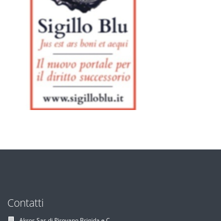
Contatti
Akros Sas di Pirovano Brigida e C.