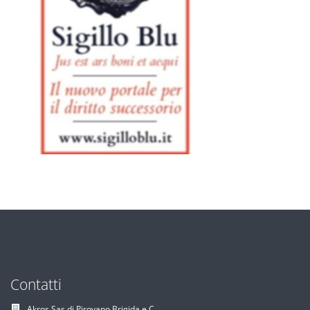
Contatti
Akros Sas di Pirovano Brigida e C.