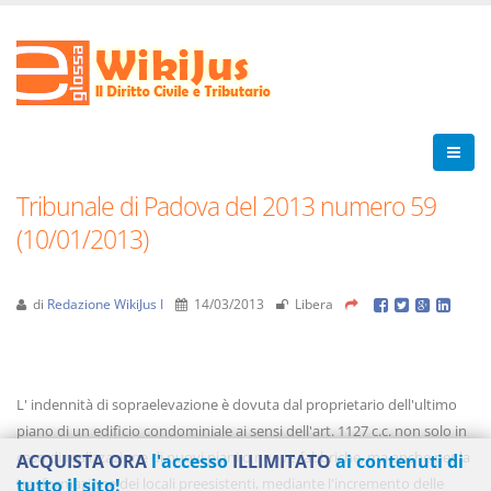
Tribunale di Padova del 2013 numero 59
(10/01/2013)
di
Redazione WikiJus I
14/03/2013
Libera
L' indennità di sopraelevazione è dovuta dal proprietario dell'ultimo
piano di un edificio condominiale ai sensi dell'art. 1127 c.c. non solo in
caso di realizzazione di nuovi piani o nuove fabbriche, ma anche per la
ACQUISTA ORA
l'accesso
ILLIMITATO
ai contenuti di
trasformazione dei locali preesistenti, mediante l'incremento delle
tutto il sito!