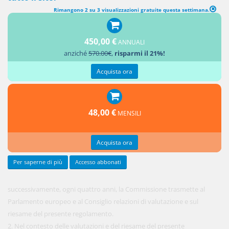
Rimangono 2 su 3 visualizzazioni gratuite questa settimana.
RELAZIONI DELLA COMMISSIONE
450,00 €
ANNUALI
1. Entro
anziché
570.00€
,
risparmi il 21%!
25 maggio
2020 e,
Acquista ora
48,00 €
MENSILI
Acquista ora
Per saperne di più
Accesso abbonati
successivamente, ogni quattro anni, la Commissione trasmette al
Parlamento europeo e al Consiglio relazioni di valutazione e sul
riesame del presente regolamento.
2. Nel contesto delle valutazioni e del riesame del presente