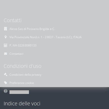
Contatti
Akros Sas di Pirovano Brigida e C.
Via Provinciale Nord n. 1 - 23837 - Taceno (LC), ITALIA
P. IVA 02263080133
Contattaci
Condizioni d'uso
Condizioni della privacy
Preferenze cookie
Indice delle voci