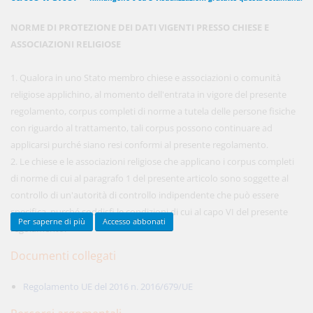
NORME DI PROTEZIONE DEI DATI VIGENTI PRESSO CHIESE E
ASSOCIAZIONI RELIGIOSE
450,00 €
ANNUALI
anziché
570.00€
,
risparmi il 21%!
1. Qualora in uno Stato membro chiese e associazioni o comunità
religiose applichino, al momento dell'entrata in vigore del presente
Acquista ora
regolamento, corpus completi di norme a tutela delle persone fisiche
con riguardo al trattamento, tali corpus possono continuare ad
applicarsi purché siano resi conformi al presente regolamento.
48,00 €
MENSILI
2. Le chiese e le associazioni religiose che applicano i corpus completi
di norme di cui al paragrafo 1 del presente articolo sono soggette al
controllo di un'autorità di controllo indipendente che può essere
Acquista ora
specifica, purché soddisfi le condizioni di cui al capo VI del presente
Per saperne di più
Accesso abbonati
regolamento.
Documenti collegati
Regolamento UE del 2016 n. 2016/679/UE