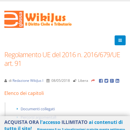
Regolamento UE del 2016 n. 2016/679/UE
art. 91
di
Redazione WikiJus I
08/05/2018
Libera
Elenco dei capitoli
Documenti collegati
Percorsi argomentali
ACQUISTA ORA
l'accesso
ILLIMITATO
ai contenuti di
tutto il sito!
Rimangono 0 su 3 visualizzazioni gratuite questa settimana.