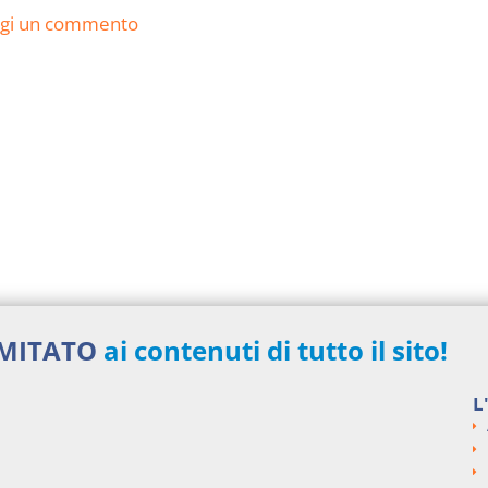
ngi un commento
IMITATO
ai contenuti di tutto il sito!
L