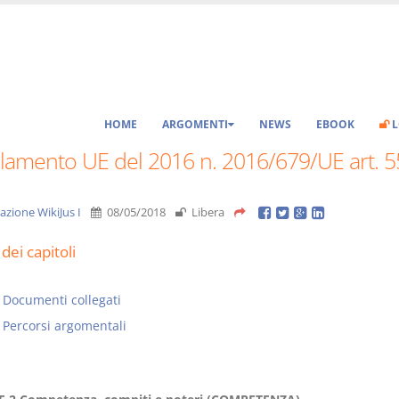
HOME
ARGOMENTI
NEWS
EBOOK
L
lamento UE del 2016 n. 2016/679/UE art. 5
azione WikiJus I
08/05/2018
Libera
dei capitoli
Documenti collegati
Percorsi argomentali