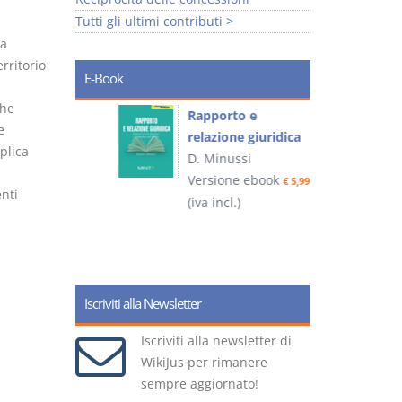
Tutti gli ultimi contributi >
 a
rritorio
E-Book
che
 e
Rapporto e
I
e
relazione giuridica
plica
D. Minussi
ook
Versione ebook
(
€ 4,19
€ 5,99
nti
(iva incl.)
Iscriviti alla Newsletter
Iscriviti alla newsletter di
WikiJus per rimanere
sempre aggiornato!