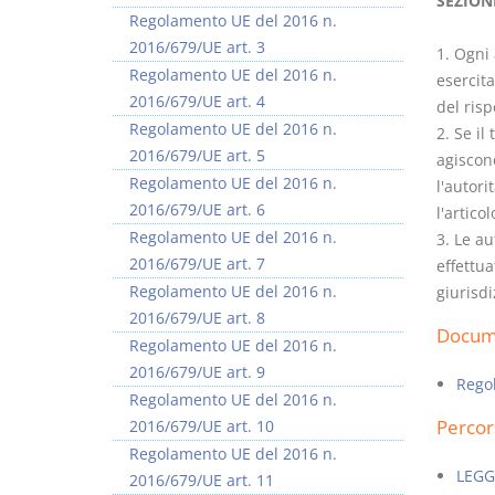
SEZION
Regolamento UE del 2016 n.
2016/679/UE art. 3
1. Ogni 
Regolamento UE del 2016 n.
esercita
2016/679/UE art. 4
del ris
Regolamento UE del 2016 n.
2. Se il
I Vincoli Preliminari
2016/679/UE art. 5
agiscono
Regolamento UE del 2016 n.
l'autori
D. Minussi
2016/679/UE art. 6
l'articol
Versione ebook
€ 4,19
Regolamento UE del 2016 n.
3. Le au
(iva incl.)
2016/679/UE art. 7
effettua
Regolamento UE del 2016 n.
giurisdi
2016/679/UE art. 8
Docume
Regolamento UE del 2016 n.
2016/679/UE art. 9
Rego
Regolamento UE del 2016 n.
Percor
2016/679/UE art. 10
Regolamento UE del 2016 n.
LEGG
2016/679/UE art. 11