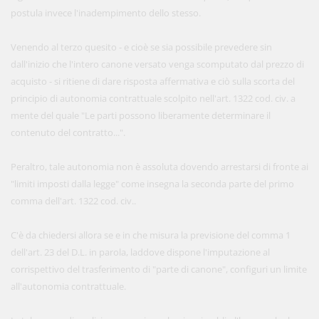
postula invece l'inadempimento dello stesso.
Venendo al terzo quesito - e cioè se sia possibile prevedere sin
dall'inizio che l'intero canone versato venga scomputato dal prezzo di
acquisto - si ritiene di dare risposta affermativa e ciò sulla scorta del
principio di autonomia contrattuale scolpito nell'art. 1322 cod. civ. a
mente del quale "Le parti possono liberamente determinare il
contenuto del contratto...".
Peraltro, tale autonomia non è assoluta dovendo arrestarsi di fronte ai
"limiti imposti dalla legge" come insegna la seconda parte del primo
comma dell'art. 1322 cod. civ..
C'è da chiedersi allora se e in che misura la previsione del comma 1
dell'art. 23 del D.L. in parola, laddove dispone l'imputazione al
corrispettivo del trasferimento di "parte di canone", configuri un limite
all'autonomia contrattuale.