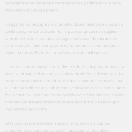
parte del canone imputata a corrispettivo del godimento e la parte
dello stesso imputata a prezzo.
Rifuggendo, come sopra si è anticipato, da assimilazioni a questa o a
quella categoria contrattuale, non si può comunque non cogliere
come il contratto in esame si distingua per la sua "doppia anima",
caratteristica talmente pregnante da connotare la denominazione
originaria con cui l'istituto era stato battezzato nella prassi.
La prestazione a carico del concedente è duplice: la prima immediata
(recte: anticipata) ed essenziale, la seconda differita ed eventuale. La
prestazione a carico del conduttore è invece sempre pecuniaria, ma
sulla stessa si riflette inevitabilmente l'ambivalenza della prima, tanto
che la dottrina, invero non senza qualche voce fuori dal coro, appare
orientata nel ritenere caratteristica saliente e strutturale la doppia
imputazione del canone.
Da taluni si sostiene che la mancata distinzione della duplice
componente del canone, o meglio l'imputazione integrale a