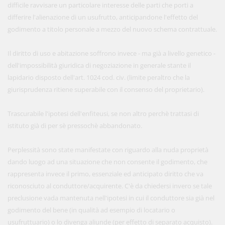
difficile ravvisare un particolare interesse delle parti che porti a
differire l'alienazione di un usufrutto, anticipandone l'effetto del
godimento a titolo personale a mezzo del nuovo schema contrattuale.
Il diritto di uso e abitazione soffrono invece - ma già a livello genetico -
dell'impossibilità giuridica di negoziazione in generale stante il
lapidario disposto dell'art. 1024 cod. civ. (limite peraltro che la
giurisprudenza ritiene superabile con il consenso del proprietario).
Trascurabile l'ipotesi dell'enfiteusi, se non altro perchè trattasi di
istituto già di per sè pressochè abbandonato.
Perplessità sono state manifestate con riguardo alla nuda proprietà
dando luogo ad una situazione che non consente il godimento, che
rappresenta invece il primo, essenziale ed anticipato diritto che va
riconosciuto al conduttore/acquirente. C'è da chiedersi invero se tale
preclusione vada mantenuta nell'ipotesi in cui il conduttore sia già nel
godimento del bene (in qualità ad esempio di locatario o
usufruttuario) o lo divenga aliunde (per effetto di separato acquisto).