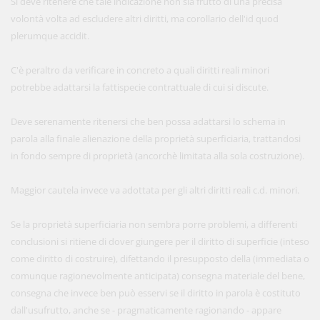
Si deve ritenere che tale indicazione non sia frutto di una precisa
volontà volta ad escludere altri diritti, ma corollario dell'id quod
plerumque accidit.
C'è peraltro da verificare in concreto a quali diritti reali minori
potrebbe adattarsi la fattispecie contrattuale di cui si discute.
Deve serenamente ritenersi che ben possa adattarsi lo schema in
parola alla finale alienazione della proprietà superficiaria, trattandosi
in fondo sempre di proprietà (ancorchè limitata alla sola costruzione).
Maggior cautela invece va adottata per gli altri diritti reali c.d. minori.
Se la proprietà superficiaria non sembra porre problemi, a differenti
conclusioni si ritiene di dover giungere per il diritto di superficie (inteso
come diritto di costruire), difettando il presupposto della (immediata o
comunque ragionevolmente anticipata) consegna materiale del bene,
consegna che invece ben può esservi se il diritto in parola è costituto
dall'usufrutto, anche se - pragmaticamente ragionando - appare