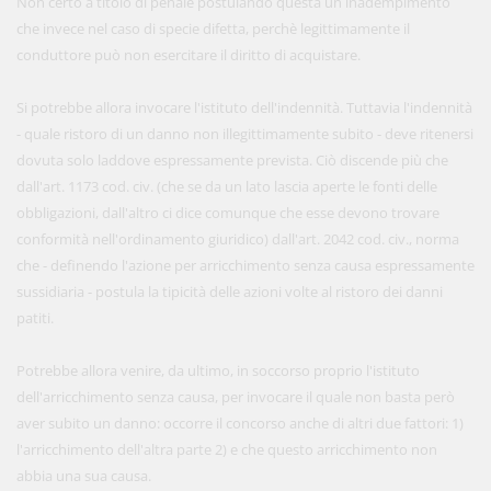
Non certo a titolo di penale postulando questa un inadempimento
che invece nel caso di specie difetta, perchè legittimamente il
conduttore può non esercitare il diritto di acquistare.
Si potrebbe allora invocare l'istituto dell'indennità. Tuttavia l'indennità
- quale ristoro di un danno non illegittimamente subito - deve ritenersi
dovuta solo laddove espressamente prevista. Ciò discende più che
dall'art. 1173 cod. civ. (che se da un lato lascia aperte le fonti delle
obbligazioni, dall'altro ci dice comunque che esse devono trovare
conformità nell'ordinamento giuridico) dall'art. 2042 cod. civ., norma
che - definendo l'azione per arricchimento senza causa espressamente
sussidiaria - postula la tipicità delle azioni volte al ristoro dei danni
patiti.
Potrebbe allora venire, da ultimo, in soccorso proprio l'istituto
dell'arricchimento senza causa, per invocare il quale non basta però
aver subito un danno: occorre il concorso anche di altri due fattori: 1)
l'arricchimento dell'altra parte 2) e che questo arricchimento non
abbia una sua causa.