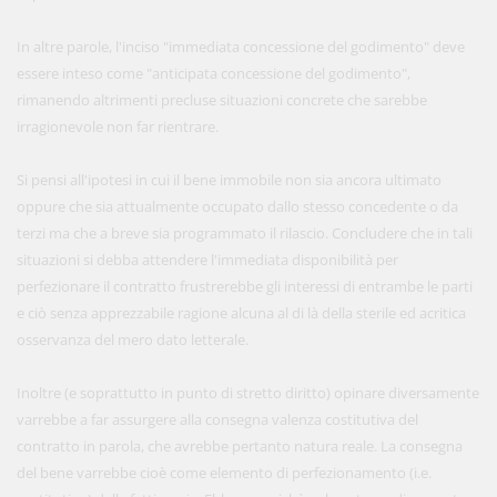
In altre parole, l'inciso "immediata concessione del godimento" deve
essere inteso come "anticipata concessione del godimento",
rimanendo altrimenti precluse situazioni concrete che sarebbe
irragionevole non far rientrare.
Si pensi all'ipotesi in cui il bene immobile non sia ancora ultimato
oppure che sia attualmente occupato dallo stesso concedente o da
terzi ma che a breve sia programmato il rilascio. Concludere che in tali
situazioni si debba attendere l'immediata disponibilità per
perfezionare il contratto frustrerebbe gli interessi di entrambe le parti
e ciò senza apprezzabile ragione alcuna al di là della sterile ed acritica
osservanza del mero dato letterale.
Inoltre (e soprattutto in punto di stretto diritto) opinare diversamente
varrebbe a far assurgere alla consegna valenza costitutiva del
contratto in parola, che avrebbe pertanto natura reale. La consegna
del bene varrebbe cioè come elemento di perfezionamento (i.e.