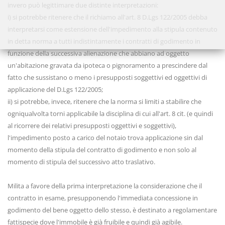
invero può legittimare due distinte interpretazioni:
i) si potrebbe ritenere che il richiamo all'art. 8 D.Lgs 122/2005 debba
interpretarsi come estensione dell'impedimento alla stipula contenuto
in detta norma a tutti indistintamente i contratti di godimento in
funzione della successiva alienazione che abbiano ad oggetto
un'abitazione gravata da ipoteca o pignoramento a prescindere dal
fatto che sussistano o meno i presupposti soggettivi ed oggettivi di
applicazione del D.Lgs 122/2005;
ii) si potrebbe, invece, ritenere che la norma si limiti a stabilire che
ogniqualvolta torni applicabile la disciplina di cui all'art. 8 cit. (e quindi
al ricorrere dei relativi presupposti oggettivi e soggettivi),
l'impedimento posto a carico del notaio trova applicazione sin dal
momento della stipula del contratto di godimento e non solo al
momento di stipula del successivo atto traslativo.
Milita a favore della prima interpretazione la considerazione che il
contratto in esame, presupponendo l'immediata concessione in
godimento del bene oggetto dello stesso, è destinato a regolamentare
fattispecie dove l'immobile è già fruibile e quindi già agibile.