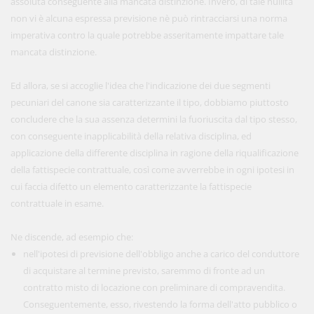
assoluta conseguente alla mancata distinzione. Invero, di tale nullità
non vi è alcuna espressa previsione nè può rintracciarsi una norma
imperativa contro la quale potrebbe asseritamente impattare tale
mancata distinzione.
Ed allora, se si accoglie l'idea che l'indicazione dei due segmenti
pecuniari del canone sia caratterizzante il tipo, dobbiamo piuttosto
concludere che la sua assenza determini la fuoriuscita dal tipo stesso,
con conseguente inapplicabilità della relativa disciplina, ed
applicazione della differente disciplina in ragione della riqualificazione
della fattispecie contrattuale, così come avverrebbe in ogni ipotesi in
cui faccia difetto un elemento caratterizzante la fattispecie
contrattuale in esame.
Ne discende, ad esempio che:
nell'ipotesi di previsione dell'obbligo anche a carico del conduttore
di acquistare al termine previsto, saremmo di fronte ad un
contratto misto di locazione con preliminare di compravendita.
Conseguentemente, esso, rivestendo la forma dell'atto pubblico o