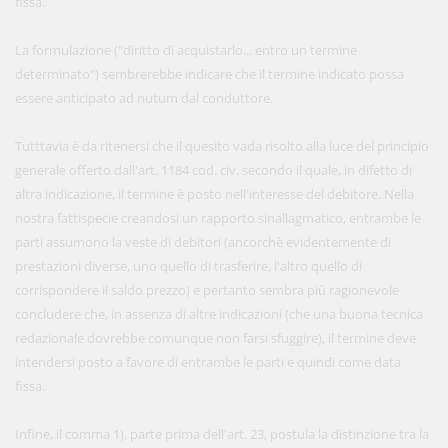
fissa.
La formulazione ("diritto di acquistarlo... entro un termine
determinato") sembrerebbe indicare che il termine indicato possa
essere anticipato ad nutum dal conduttore.
Tutttavia è da ritenersi che il quesito vada risolto alla luce del principio
generale offerto dall'art. 1184 cod. civ. secondo il quale, in difetto di
altra indicazione, il termine è posto nell'interesse del debitore. Nella
nostra fattispecie creandosi un rapporto sinallagmatico, entrambe le
parti assumono la veste di debitori (ancorchè evidentemente di
prestazioni diverse, uno quello di trasferire, l'altro quello di
corrispondere il saldo prezzo) e pertanto sembra più ragionevole
concludere che, in assenza di altre indicazioni (che una buona tecnica
redazionale dovrebbe comunque non farsi sfuggire), il termine deve
intendersi posto a favore di entrambe le parti e quindi come data
fissa.
Infine, il comma 1), parte prima dell'art. 23, postula la distinzione tra la