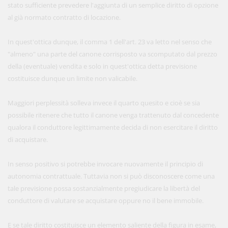
stato sufficiente prevedere l'aggiunta di un semplice diritto di opzione
al già normato contratto di locazione.
In quest'ottica dunque, il comma 1 dell'art. 23 va letto nel senso che
"almeno" una parte del canone corrisposto va scomputato dal prezzo
della (eventuale) vendita e solo in quest'ottica detta previsione
costituisce dunque un limite non valicabile.
Maggiori perplessità solleva invece il quarto quesito e cioè se sia
possibile ritenere che tutto il canone venga trattenuto dal concedente
qualora il conduttore legittimamente decida di non esercitare il diritto
di acquistare.
In senso positivo si potrebbe invocare nuovamente il principio di
autonomia contrattuale. Tuttavia non si può disconoscere come una
tale previsione possa sostanzialmente pregiudicare la libertà del
conduttore di valutare se acquistare oppure no il bene immobile.
E se tale diritto costituisce un elemento saliente della figura in esame,