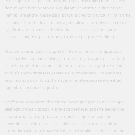
In tale opera di analisi non possiamo lasciare in oblio l'humus che ha
determinato l'intervento del Legislatore: consentire la circolazione
immobiliare anche in assenza di istituti di credito disposti a finanziarne
l'acquisto. Si tratta di un interesse generale ma con riflessi concreti e
significativi sull'interesse di entrambe le parti: se tutti vengono
sostanzialmente rispettati non vi è motivo per porre dei limiti.
Prevedere che in caso di acquisto l'intero canone sia computato a
corrispettivo non pare violare gli interessi in gioco: anzi dal punto di
vista del conduttore rappresenta un incentivo all'acquisto e quindi
soddisfa anche l'interesse generale alla circolazione. Il concedente
proprietario dal canto suo ha a sua volta interesse a rendere il più
appetibile possibile l'acquisto.
A differenti conclusioni dovremmo invece giungere se, nell'esempio
diametralmente opposto, si preveda che nessuna parte del canone
vada scomputata dal prezzo di acquisto: in questo caso non si
creerebbe alcun incentivo all'acquisto e il Legislatore si sarebbe
scomodato a dettare una così elaborata disciplina laddove sarebbe