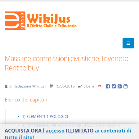
Massime commissioni civilistiche Triveneto -
Rent to buy
di
Redazione WikiJus I
15/06/2015
Libera
Elenco dei capitoli
1) ELEMENTI TIPOLOGICI
2) AUTONOMIA PRIVATA ED IMPUTAZIONE DI QUOTA
ACQUISTA ORA
l'accesso
ILLIMITATO
ai contenuti di
PARTE DEI CANONI A CORRISPETTIVO DEL
tutto il sito!