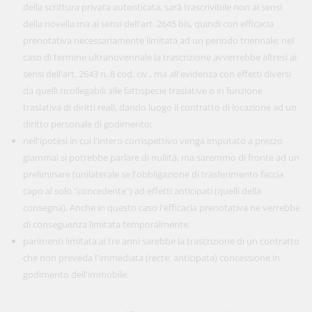
della scrittura privata autenticata, sarà trascrivibile non ai sensi
della novella ma ai sensi dell'art. 2645 bis, quindi con efficacia
prenotativa necessariamente limitata ad un periodo triennale; nel
caso di termine ultranovennale la trascrizione avverrebbe altresì ai
sensi dell'art. 2643 n. 8 cod. civ., ma all'evidenza con effetti diversi
da quelli ricollegabili alle fattispecie traslative o in funzione
traslativa di diritti reali, dando luogo il contratto di locazione ad un
diritto personale di godimento;
nell'ipotesi in cui l'intero corrispettivo venga imputato a prezzo
giammai si potrebbe parlare di nullità, ma saremmo di fronte ad un
preliminare (unilaterale se l'obbligazione di trasferimento faccia
capo al solo "concedente") ad effetti anticipati (quelli della
consegna). Anche in questo caso l'efficacia prenotativa ne verrebbe
di conseguenza limitata temporalmente;
parimenti limitata ai tre anni sarebbe la trascrizione di un contratto
che non preveda l'immediata (recte: anticipata) concessione in
godimento dell'immobile.