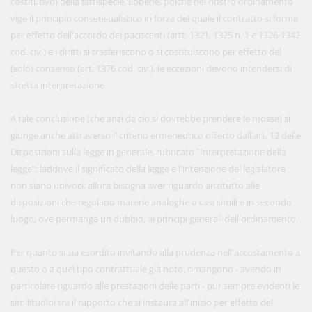
costitutivo) della fattispecie. Ebbene, poichè nel nostro ordinamento
vige il principio consensualistico in forza del quale il contratto si forma
per effetto dell'accordo dei paciscenti (artt. 1321, 1325 n. 1 e 1326-1342
cod. civ.) e i diritti si trasferiscono o si costituiscono per effetto del
(solo) consenso (art. 1376 cod. civ.), le eccezioni devono intendersi di
stretta interpretazione.
A tale conclusione (che anzi da ciò si dovrebbe prendere le mosse) si
giunge anche attraverso il criterio ermeneutico offerto dall'art. 12 delle
Disposizioni sulla legge in generale, rubricato "Interpretazione della
legge": laddove il significato della legge e l'intenzione del legislatore
non siano univoci, allora bisogna aver riguardo anzitutto alle
disposizioni che regolano materie analoghe o casi simili e in secondo
luogo, ove permanga un dubbio, ai principi generali dell'ordinamento.
Per quanto si sia esordito invitando alla prudenza nell'accostamento a
questo o a quel tipo contrattuale già noto, rimangono - avendo in
particolare riguardo alle prestazioni delle parti - pur sempre evidenti le
similitudini tra il rapporto che si instaura all'inizio per effetto del