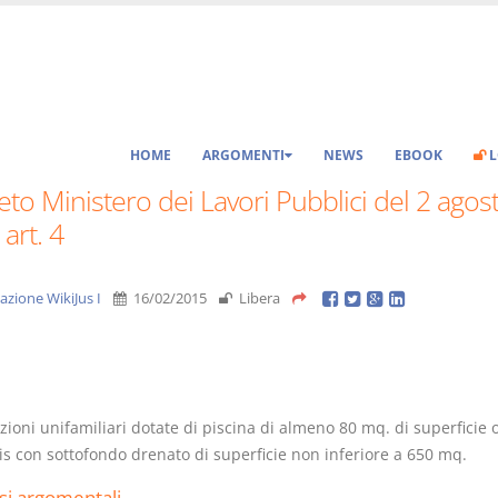
HOME
ARGOMENTI
NEWS
EBOOK
L
to Ministero dei Lavori Pubblici del 2 agos
art. 4
azione WikiJus I
16/02/2015
Libera
zioni unifamiliari dotate di piscina di almeno 80 mq. di superficie
is con sottofondo drenato di superficie non inferiore a 650 mq.
si argomentali