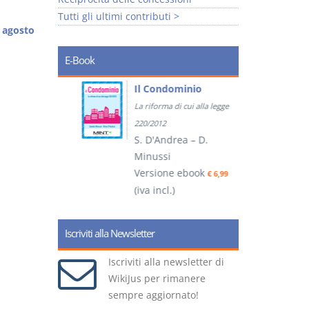
Tutti gli ultimi contributi >
 agosto
E-Book
tratti
Il Condominio
La riforma di cui alla legge
ook
€ 5,99
220/2012
S. D'Andrea – D.
Minussi
(
Versione ebook
€ 6,99
(iva incl.)
Iscriviti alla Newsletter
Iscriviti alla newsletter di
WikiJus per rimanere
sempre aggiornato!