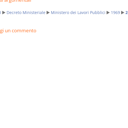
I
Decreto Ministeriale
Ministero dei Lavori Pubblici
1969
2
ngi un commento
Rapporto e
I Singoli Con
relazione giuridica
D. Minussi
D. Minussi
Versione eb
Versione ebook
(iva incl.)
€ 5,99
(iva incl.)