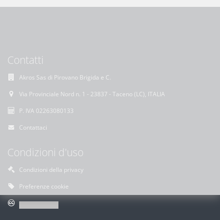
Contatti
Akros Sas di Pirovano Brigida e C.
Via Provinciale Nord n. 1 - 23837 - Taceno (LC), ITALIA
P. IVA 02263080133
Contattaci
Condizioni d'uso
Condizioni della privacy
Preferenze cookie