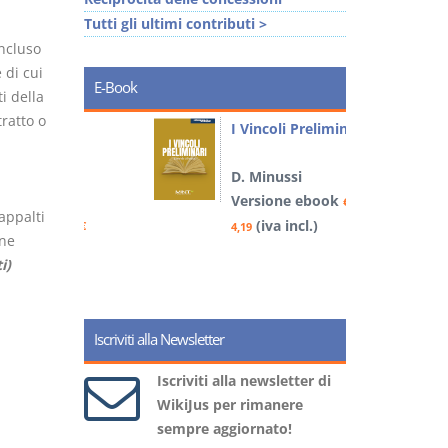
Tutti gli ultimi contributi >
ncluso
 di cui
E-Book
ti della
ratto o
i
I Vincoli Preliminari
D. Minussi
Versione ebook
€
appalti
book
(iva incl.)
€
4,19
4
one
)
i)
Iscriviti alla Newsletter
Iscriviti alla newsletter di
WikiJus per rimanere
sempre aggiornato!