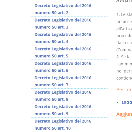
AVVISI
Decreto Legislativo del 2016
numero 50 art. 2
1. Le s
Decreto Legislativo del 2016
un acco
numero 50 art. 3
all'arti
Decreto Legislativo del 2016
procedur
Rapporto e
I Singoli Contratti
numero 50 art. 4
dalla c
relazione giuridica
D. Minussi
Decreto Legislativo del 2016
(Comma c
D. Minussi
Versione ebook
€
numero 50 art. 5
2. Se l
Versione ebook
(iva incl.)
€
5,99
Decreto Legislativo del 2016
l'ammin
(iva incl.)
5,99
numero 50 art. 6
nel peri
Decreto Legislativo del 2016
contiene
numero 50 art. 7
Percor
Decreto Legislativo del 2016
numero 50 art. 8
LEGG
Decreto Legislativo del 2016
Aggiu
numero 50 art. 9
Decreto Legislativo del 2016
numero 50 art. 10