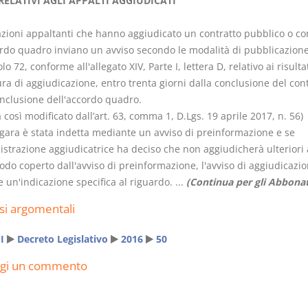
 RELATIVI AGLI APPALTI AGGIUDICATI
tazioni appaltanti che hanno aggiudicato un contratto pubblico o co
rdo quadro inviano un avviso secondo le modalità di pubblicazione
colo 72, conforme all'allegato XIV, Parte I, lettera D, relativo ai risulta
a di aggiudicazione, entro trenta giorni dalla conclusione del cont
Il Condominio
Le Società d
onclusione dell'accordo quadro.
Persone
La riforma di cui alla
osì modificato dall’art. 63, comma 1, D.Lgs. 19 aprile 2017, n. 56)
legge 220/2012
a gara è stata indetta mediante un avviso di preinformazione e se
D. Minussi
S. D'Andrea – D.
istrazione aggiudicatrice ha deciso che non aggiudicherà ulteriori 
Versione e
Minussi
odo coperto dall'avviso di preinformazione, l'avviso di aggiudicazi
(iva incl.
Versione ebook
5,99
€
 un'indicazione specifica al riguardo. ...
(Continua per gli Abbonat
(iva incl.)
6,99
si argomentali
I
Decreto Legislativo
2016
50
ngi un commento