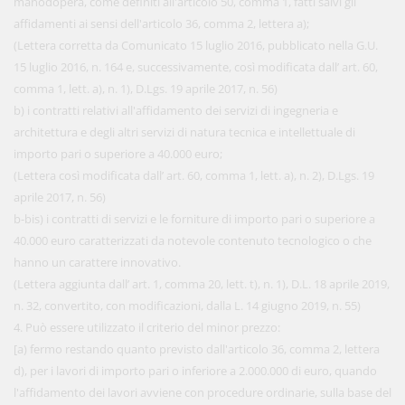
manodopera, come definiti all'articolo 50, comma 1, fatti salvi gli
affidamenti ai sensi dell'articolo 36, comma 2, lettera a);
(Lettera corretta da Comunicato 15 luglio 2016, pubblicato nella G.U.
15 luglio 2016, n. 164 e, successivamente, così modificata dall’ art. 60,
comma 1, lett. a), n. 1), D.Lgs. 19 aprile 2017, n. 56)
b) i contratti relativi all'affidamento dei servizi di ingegneria e
architettura e degli altri servizi di natura tecnica e intellettuale di
importo pari o superiore a 40.000 euro;
(Lettera così modificata dall’ art. 60, comma 1, lett. a), n. 2), D.Lgs. 19
aprile 2017, n. 56)
b-bis) i contratti di servizi e le forniture di importo pari o superiore a
40.000 euro caratterizzati da notevole contenuto tecnologico o che
hanno un carattere innovativo.
(Lettera aggiunta dall’ art. 1, comma 20, lett. t), n. 1), D.L. 18 aprile 2019,
n. 32, convertito, con modificazioni, dalla L. 14 giugno 2019, n. 55)
4. Può essere utilizzato il criterio del minor prezzo:
[a) fermo restando quanto previsto dall'articolo 36, comma 2, lettera
d), per i lavori di importo pari o inferiore a 2.000.000 di euro, quando
l'affidamento dei lavori avviene con procedure ordinarie, sulla base del