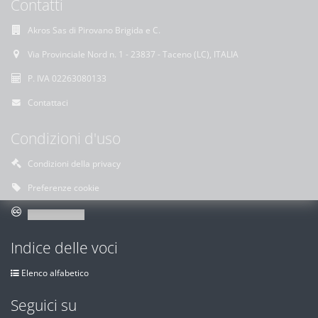
Contatti
Akros Sas di Pirovano Brigida e C.
Via Provinciale Nord n. 1 - 23837 - Taceno (LC), ITALIA
P. IVA 02263080133
Contattaci
Condizioni d'uso
Condizioni della privacy
Preferenze cookie
Indice delle voci
Elenco alfabetico
Seguici su