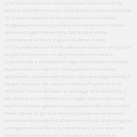
un processo specifico per una fase successiva del loro ciclo di vita,
anche se questi fattori non sono parte del loro contenuto sostanziale.
12. Le stazioni appaltanti possono decidere di non procedere.
all'aggiudicazione se nessuna offerta risulti conveniente o idonea in
relazione all'oggetto del contratto. Tale facoltà è indicata
espressamente nel bando di gara o nella lettera di invito.
13. Compatibilmente con il diritto dell'Unione europea e con i princìpi
di parità di trattamento, non discriminazione, trasparenza e
proporzionalità, le amministrazioni aggiudicatrici indicano nel bando
di gara, nell'avviso o nell'invito i criteri premiali che intendono
applicare alla valutazione dell'offerta in relazione al maggiore rating di
legalità e di impresa, alla valutazione dell'impatto generato di cui
all'articolo 1, comma 382, lettera b), della legge 28 dicembre 2015, n.
208, anche qualora l'offerente sia un soggetto diverso dalle società
benefit, nonché per agevolare la partecipazione delle micro, piccole e
medie imprese, dei giovani professionisti e delle imprese di nuova
costituzione alle procedure di affidamento. Indicano altresì il maggiore
punteggio relativo all'offerta concernente beni, lavori o servizi che
presentano un minore impatto sulla salute e sull'ambiente, ivi