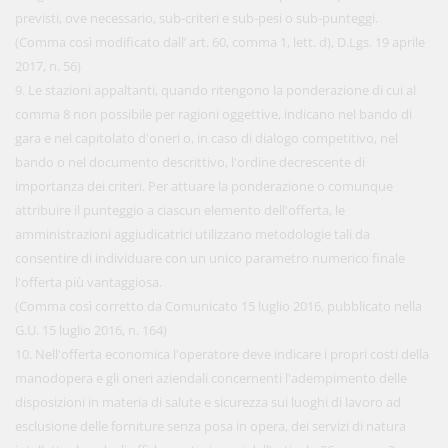
previsti, ove necessario, sub-criteri e sub-pesi o sub-punteggi.
(Comma così modificato dall’ art. 60, comma 1, lett. d), D.Lgs. 19 aprile
2017, n. 56)
9. Le stazioni appaltanti, quando ritengono la ponderazione di cui al
comma 8 non possibile per ragioni oggettive, indicano nel bando di
gara e nel capitolato d'oneri o, in caso di dialogo competitivo, nel
bando o nel documento descrittivo, l'ordine decrescente di
importanza dei criteri. Per attuare la ponderazione o comunque
attribuire il punteggio a ciascun elemento dell'offerta, le
amministrazioni aggiudicatrici utilizzano metodologie tali da
consentire di individuare con un unico parametro numerico finale
l'offerta più vantaggiosa.
(Comma così corretto da Comunicato 15 luglio 2016, pubblicato nella
G.U. 15 luglio 2016, n. 164)
10. Nell'offerta economica l'operatore deve indicare i propri costi della
manodopera e gli oneri aziendali concernenti l'adempimento delle
disposizioni in materia di salute e sicurezza sui luoghi di lavoro ad
esclusione delle forniture senza posa in opera, dei servizi di natura