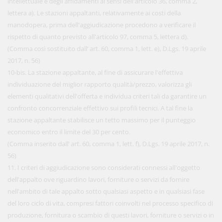
intellettuale e degli affidamenti ai sensi dell'articolo 36, comma 2,
lettera a). Le stazioni appaltanti, relativamente ai costi della
manodopera, prima dell'aggiudicazione procedono a verificare il
rispetto di quanto previsto all'articolo 97, comma 5, lettera d).
(Comma così sostituito dall’ art. 60, comma 1, lett. e), D.Lgs. 19 aprile
2017, n. 56)
10-bis. La stazione appaltante, al fine di assicurare l'effettiva
individuazione del miglior rapporto qualità/prezzo, valorizza gli
elementi qualitativi dell'offerta e individua criteri tali da garantire un
confronto concorrenziale effettivo sui profili tecnici. A tal fine la
stazione appaltante stabilisce un tetto massimo per il punteggio
economico entro il limite del 30 per cento.
(Comma inserito dall’ art. 60, comma 1, lett. f), D.Lgs. 19 aprile 2017, n.
56)
11. I criteri di aggiudicazione sono considerati connessi all'oggetto
dell'appalto ove riguardino lavori, forniture o servizi da fornire
nell'ambito di tale appalto sotto qualsiasi aspetto e in qualsiasi fase
del loro ciclo di vita, compresi fattori coinvolti nel processo specifico di
produzione, fornitura o scambio di questi lavori, forniture o servizi o in