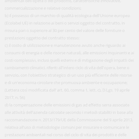
ambientali dell'opera o del prodotto, caratteristiche innovative,
commercializzazione e relative condizioni;
b) il possesso di un marchio di qualità ecologica dell'Unione europea
(Ecolabel UE) in relazione ai beni o servizi oggetto del contratto, in
misura pari o superiore al 30 per cento del valore delle forniture o
prestazioni oggetto del contratto stesso;
c) il costo di utilizzazione e manutenzione avuto anche riguardo ai
consumi di energia e delle risorse naturali, alle emissioni inquinanti e ai
costi complessivi, inclusi quelli esterni e di mitigazione degli impatti dei
cambiamenti climatici, riferiti all'intero ciclo di vita dell'opera, bene o
servizio, con l'obiettivo strategico di un uso più efficiente delle risorse
e di un'economia circolare che promuova ambiente e occupazione;
(Lettera così modificata dall’ art. 60, comma 1, lett. c), D.Lgs. 19 aprile
2017, n. 56)
d) la compensazione delle emissioni di gas ad effetto serra associate
alle attività dell'azienda calcolate secondo i metodi stabiliti in base alla
raccomandazione n. 2013/179/UE della Commissione del 9 aprile 2013,
relativa all'uso di metodologie comuni per misurare e comunicare le
prestazioni ambientali nel corso del ciclo di vita dei prodotti e delle