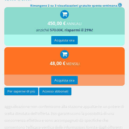
Rimangono 2 su 3 visualizzazioni gratuite questa settimana.
CRITERI DI AGGIUDICAZIONE DELL'APPALTO
450,00 €
ANNUALI
1. I criteri
anziché
570.00€
,
risparmi il 21%!
di
Acquista ora
48,00 €
MENSILI
Acquista ora
Per saperne di più
Accesso abbonati
aggiudicazione non conferiscono alla stazione appaltante un potere di
scelta illimitata dell'offerta. Essi garantiscono la possibilità di una
concorrenza effettiva e sono accompagnati da specifiche che
consentono l'efficace verifica delle informazioni fornite dagli offerenti