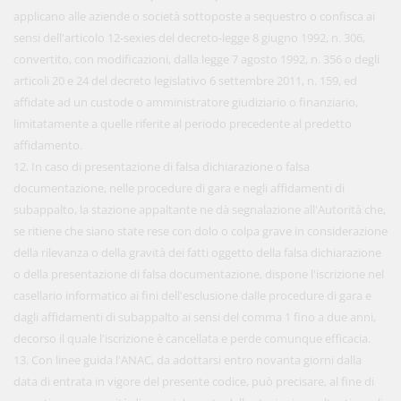
applicano alle aziende o società sottoposte a sequestro o confisca ai
sensi dell'articolo 12-sexies del decreto-legge 8 giugno 1992, n. 306,
convertito, con modificazioni, dalla legge 7 agosto 1992, n. 356 o degli
articoli 20 e 24 del decreto legislativo 6 settembre 2011, n. 159, ed
affidate ad un custode o amministratore giudiziario o finanziario,
limitatamente a quelle riferite al periodo precedente al predetto
affidamento.
12. In caso di presentazione di falsa dichiarazione o falsa
documentazione, nelle procedure di gara e negli affidamenti di
subappalto, la stazione appaltante ne dà segnalazione all'Autorità che,
se ritiene che siano state rese con dolo o colpa grave in considerazione
della rilevanza o della gravità dei fatti oggetto della falsa dichiarazione
o della presentazione di falsa documentazione, dispone l'iscrizione nel
casellario informatico ai fini dell'esclusione dalle procedure di gara e
dagli affidamenti di subappalto ai sensi del comma 1 fino a due anni,
decorso il quale l'iscrizione è cancellata e perde comunque efficacia.
13. Con linee guida l'ANAC, da adottarsi entro novanta giorni dalla
data di entrata in vigore del presente codice, può precisare, al fine di