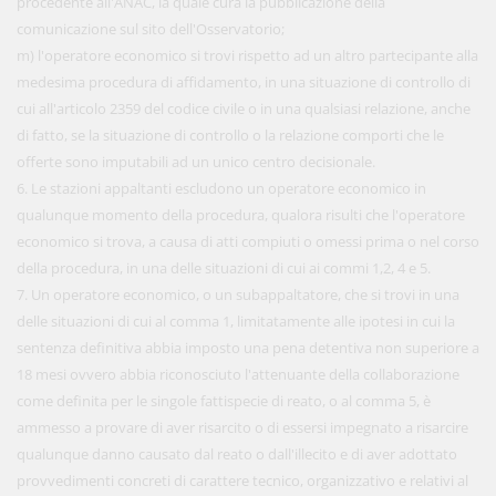
procedente all'ANAC, la quale cura la pubblicazione della
comunicazione sul sito dell'Osservatorio;
m) l'operatore economico si trovi rispetto ad un altro partecipante alla
medesima procedura di affidamento, in una situazione di controllo di
cui all'articolo 2359 del codice civile o in una qualsiasi relazione, anche
di fatto, se la situazione di controllo o la relazione comporti che le
offerte sono imputabili ad un unico centro decisionale.
6. Le stazioni appaltanti escludono un operatore economico in
qualunque momento della procedura, qualora risulti che l'operatore
economico si trova, a causa di atti compiuti o omessi prima o nel corso
della procedura, in una delle situazioni di cui ai commi 1,2, 4 e 5.
7. Un operatore economico, o un subappaltatore, che si trovi in una
delle situazioni di cui al comma 1, limitatamente alle ipotesi in cui la
sentenza definitiva abbia imposto una pena detentiva non superiore a
18 mesi ovvero abbia riconosciuto l'attenuante della collaborazione
come definita per le singole fattispecie di reato, o al comma 5, è
ammesso a provare di aver risarcito o di essersi impegnato a risarcire
qualunque danno causato dal reato o dall'illecito e di aver adottato
provvedimenti concreti di carattere tecnico, organizzativo e relativi al