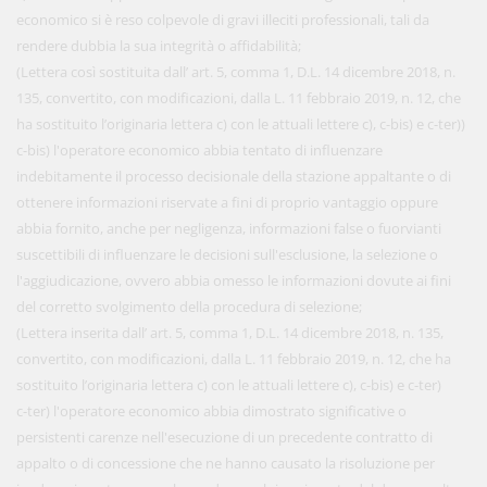
economico si è reso colpevole di gravi illeciti professionali, tali da
rendere dubbia la sua integrità o affidabilità;
(Lettera così sostituita dall’ art. 5, comma 1, D.L. 14 dicembre 2018, n.
135, convertito, con modificazioni, dalla L. 11 febbraio 2019, n. 12, che
ha sostituito l’originaria lettera c) con le attuali lettere c), c-bis) e c-ter))
c-bis) l'operatore economico abbia tentato di influenzare
indebitamente il processo decisionale della stazione appaltante o di
ottenere informazioni riservate a fini di proprio vantaggio oppure
abbia fornito, anche per negligenza, informazioni false o fuorvianti
suscettibili di influenzare le decisioni sull'esclusione, la selezione o
l'aggiudicazione, ovvero abbia omesso le informazioni dovute ai fini
del corretto svolgimento della procedura di selezione;
(Lettera inserita dall’ art. 5, comma 1, D.L. 14 dicembre 2018, n. 135,
convertito, con modificazioni, dalla L. 11 febbraio 2019, n. 12, che ha
sostituito l’originaria lettera c) con le attuali lettere c), c-bis) e c-ter)
c-ter) l'operatore economico abbia dimostrato significative o
persistenti carenze nell'esecuzione di un precedente contratto di
appalto o di concessione che ne hanno causato la risoluzione per