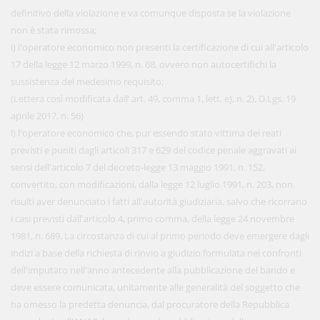
definitivo della violazione e va comunque disposta se la violazione
non è stata rimossa;
i) l'operatore economico non presenti la certificazione di cui all'articolo
17 della legge 12 marzo 1999, n. 68, ovvero non autocertifichi la
sussistenza del medesimo requisito;
(Lettera così modificata dall’ art. 49, comma 1, lett. e), n. 2), D.Lgs. 19
aprile 2017, n. 56)
l) l'operatore economico che, pur essendo stato vittima dei reati
previsti e puniti dagli articoli 317 e 629 del codice penale aggravati ai
sensi dell'articolo 7 del decreto-legge 13 maggio 1991, n. 152,
convertito, con modificazioni, dalla legge 12 luglio 1991, n. 203, non
risulti aver denunciato i fatti all'autorità giudiziaria, salvo che ricorrano
i casi previsti dall'articolo 4, primo comma, della legge 24 novembre
1981, n. 689. La circostanza di cui al primo periodo deve emergere dagli
indizi a base della richiesta di rinvio a giudizio formulata nei confronti
dell'imputato nell'anno antecedente alla pubblicazione del bando e
deve essere comunicata, unitamente alle generalità del soggetto che
ha omesso la predetta denuncia, dal procuratore della Repubblica