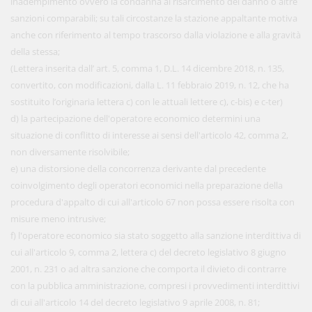
inadempimento ovvero la condanna al risarcimento del danno o altre
sanzioni comparabili; su tali circostanze la stazione appaltante motiva
anche con riferimento al tempo trascorso dalla violazione e alla gravità
della stessa;
(Lettera inserita dall’ art. 5, comma 1, D.L. 14 dicembre 2018, n. 135,
convertito, con modificazioni, dalla L. 11 febbraio 2019, n. 12, che ha
sostituito l’originaria lettera c) con le attuali lettere c), c-bis) e c-ter)
d) la partecipazione dell'operatore economico determini una
situazione di conflitto di interesse ai sensi dell'articolo 42, comma 2,
non diversamente risolvibile;
e) una distorsione della concorrenza derivante dal precedente
coinvolgimento degli operatori economici nella preparazione della
procedura d'appalto di cui all'articolo 67 non possa essere risolta con
misure meno intrusive;
f) l'operatore economico sia stato soggetto alla sanzione interdittiva di
cui all'articolo 9, comma 2, lettera c) del decreto legislativo 8 giugno
2001, n. 231 o ad altra sanzione che comporta il divieto di contrarre
con la pubblica amministrazione, compresi i provvedimenti interdittivi
di cui all'articolo 14 del decreto legislativo 9 aprile 2008, n. 81;