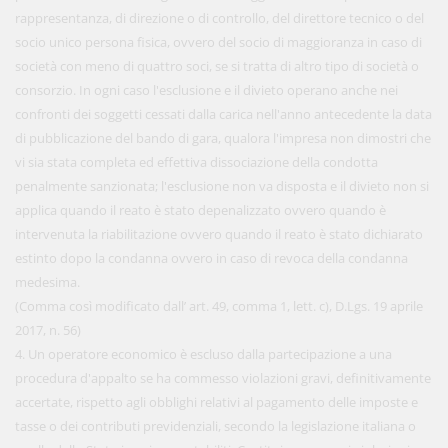
rappresentanza, di direzione o di controllo, del direttore tecnico o del
socio unico persona fisica, ovvero del socio di maggioranza in caso di
società con meno di quattro soci, se si tratta di altro tipo di società o
consorzio. In ogni caso l'esclusione e il divieto operano anche nei
confronti dei soggetti cessati dalla carica nell'anno antecedente la data
di pubblicazione del bando di gara, qualora l'impresa non dimostri che
vi sia stata completa ed effettiva dissociazione della condotta
penalmente sanzionata; l'esclusione non va disposta e il divieto non si
applica quando il reato è stato depenalizzato ovvero quando è
intervenuta la riabilitazione ovvero quando il reato è stato dichiarato
estinto dopo la condanna ovvero in caso di revoca della condanna
medesima.
(Comma così modificato dall’ art. 49, comma 1, lett. c), D.Lgs. 19 aprile
2017, n. 56)
4. Un operatore economico è escluso dalla partecipazione a una
procedura d'appalto se ha commesso violazioni gravi, definitivamente
accertate, rispetto agli obblighi relativi al pagamento delle imposte e
tasse o dei contributi previdenziali, secondo la legislazione italiana o