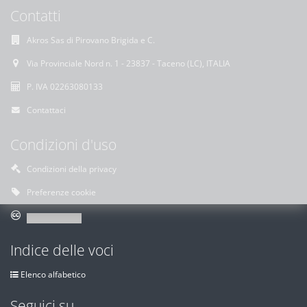
Contatti
Akros Sas di Pirovano Brigida e C.
Via Provinciale Nord n. 1 - 23837 - Taceno (LC), ITALIA
P. IVA 02263080133
Contattaci
Condizioni d'uso
Condizioni della privacy
Preferenze cookie
Indice delle voci
Elenco alfabetico
Seguici su