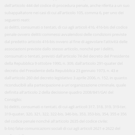
dell'articolo 444 del codice di procedura penale, anche riferita a un suo
subappaltatore nei casi di cui all'articolo 105, comma 6, per uno dei
seguenti reati:
a) delitti, consumati o tentati, di cui agli articoli 416, 416-bis del codice
penale ovvero delitti commessi avvalendosi delle condizioni previste
dal predetto articolo 416-bis ovvero al fine di agevolare l'attività delle
associazioni previste dallo stesso articolo, nonché per i delitti,
consumati o tentati, previsti dall'articolo 74 del decreto del Presidente
della Repubblica 9 ottobre 1990, n. 309, dall'articolo 291-quater del
decreto del Presidente della Repubblica 23 gennaio 1973, n. 43 e
dall'articolo 260 del decreto legislativo 3 aprile 2006, n. 152, in quanto
riconducibili alla partecipazione a un'organizzazione criminale, quale
definita all'articolo 2 della decisione quadro 2008/841/GAI del
Consiglio;
b) delitti, consumati o tentati, di cui agli articoli 317, 318, 319, 319-ter,
319-quater, 320, 321, 322, 322-bis, 346-bis, 353, 353-bis, 354, 355 e 356
del codice penale nonché all'articolo 2635 del codice civile;
b-bis) false comunicazioni sociali di cui agli articoli 2621 e 2622 del