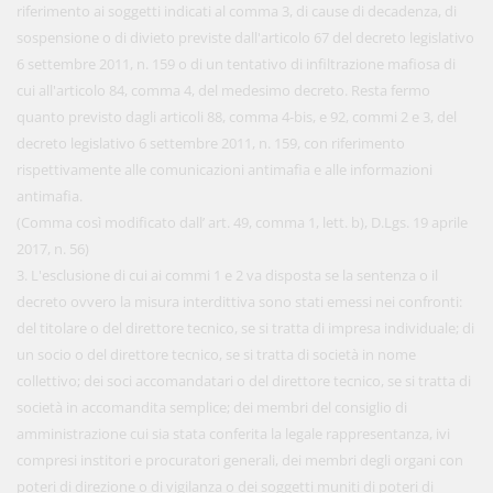
riferimento ai soggetti indicati al comma 3, di cause di decadenza, di
sospensione o di divieto previste dall'articolo 67 del decreto legislativo
6 settembre 2011, n. 159 o di un tentativo di infiltrazione mafiosa di
cui all'articolo 84, comma 4, del medesimo decreto. Resta fermo
quanto previsto dagli articoli 88, comma 4-bis, e 92, commi 2 e 3, del
decreto legislativo 6 settembre 2011, n. 159, con riferimento
rispettivamente alle comunicazioni antimafia e alle informazioni
antimafia.
(Comma così modificato dall’ art. 49, comma 1, lett. b), D.Lgs. 19 aprile
2017, n. 56)
3. L'esclusione di cui ai commi 1 e 2 va disposta se la sentenza o il
decreto ovvero la misura interdittiva sono stati emessi nei confronti:
del titolare o del direttore tecnico, se si tratta di impresa individuale; di
un socio o del direttore tecnico, se si tratta di società in nome
collettivo; dei soci accomandatari o del direttore tecnico, se si tratta di
società in accomandita semplice; dei membri del consiglio di
amministrazione cui sia stata conferita la legale rappresentanza, ivi
compresi institori e procuratori generali, dei membri degli organi con
poteri di direzione o di vigilanza o dei soggetti muniti di poteri di