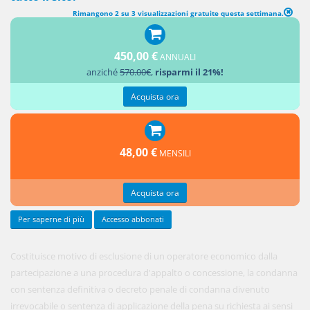
Rimangono 2 su 3 visualizzazioni gratuite questa settimana.
MOTIVI DI ESCLUSIONE
450,00 €
ANNUALI
1.
anziché
570.00€
,
risparmi il 21%!
Acquista ora
48,00 €
MENSILI
Acquista ora
Per saperne di più
Accesso abbonati
Costituisce motivo di esclusione di un operatore economico dalla
partecipazione a una procedura d'appalto o concessione, la condanna
con sentenza definitiva o decreto penale di condanna divenuto
irrevocabile o sentenza di applicazione della pena su richiesta ai sensi