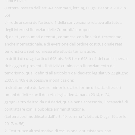
codice civile;
(Lettera inserita dall’ art. 49, comma 1, lett. a), D.Lgs. 19 aprile 2017, n.
56)
c) frode ai sensi dell'articolo 1 della convenzione relativa alla tutela
degli interessi finanziari delle Comunità europee;
d) delitti, consumati o tentati, commessi con finalità di terrorismo,
anche internazionale, e di eversione dell'ordine costituzionale reati
terroristici o reati connessi alle attività terroristiche;
e) delitti di cui agli articoli 648-bis, 648-ter e 648-ter.1 del codice penale,
riciclaggio di proventi di attività criminose o finanziamento del
terrorismo, quali definiti all'articolo 1 del decreto legislativo 22 giugno
2007, n. 109 e successive modificazioni;
f) sfruttamento del lavoro minorile e altre forme di tratta di esseri
umani definite con il decreto legislativo 4 marzo 2014, n. 24;
g) ogni altro delitto da cui derivi, quale pena accessoria, l'incapacità di
contrattare con la pubblica amministrazione.
(Lettera così modificata dall’ art. 49, comma 1, lett. a), D.Lgs. 19 aprile
2017, n. 56)
2. Costituisce altresì motivo di esclusione la sussistenza, con