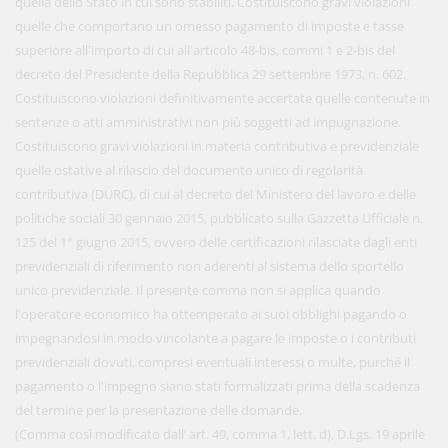
quella dello Stato in cui sono stabiliti. Costituiscono gravi violazioni
quelle che comportano un omesso pagamento di imposte e tasse
superiore all'importo di cui all'articolo 48-bis, commi 1 e 2-bis del
decreto del Presidente della Repubblica 29 settembre 1973, n. 602.
Costituiscono violazioni definitivamente accertate quelle contenute in
sentenze o atti amministrativi non più soggetti ad impugnazione.
Costituiscono gravi violazioni in materia contributiva e previdenziale
quelle ostative al rilascio del documento unico di regolarità
contributiva (DURC), di cui al decreto del Ministero del lavoro e delle
politiche sociali 30 gennaio 2015, pubblicato sulla Gazzetta Ufficiale n.
125 del 1° giugno 2015, ovvero delle certificazioni rilasciate dagli enti
previdenziali di riferimento non aderenti al sistema dello sportello
unico previdenziale. Il presente comma non si applica quando
l'operatore economico ha ottemperato ai suoi obblighi pagando o
impegnandosi in modo vincolante a pagare le imposte o i contributi
previdenziali dovuti, compresi eventuali interessi o multe, purché il
pagamento o l'impegno siano stati formalizzati prima della scadenza
del termine per la presentazione delle domande.
(Comma così modificato dall’ art. 49, comma 1, lett. d), D.Lgs. 19 aprile