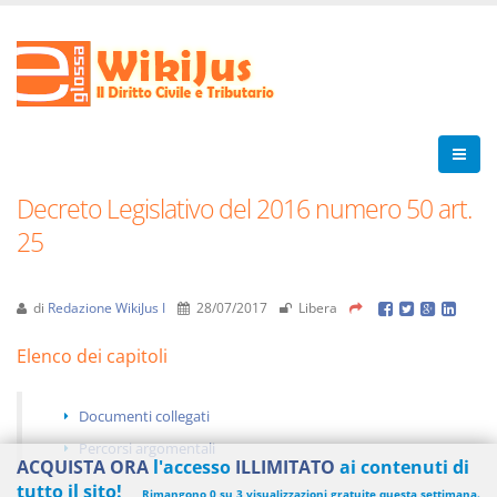
Decreto Legislativo del 2016 numero 50 art.
25
di
Redazione WikiJus I
28/07/2017
Libera
Elenco dei capitoli
Documenti collegati
Percorsi argomentali
ACQUISTA ORA
l'accesso
ILLIMITATO
ai contenuti di
tutto il sito!
Rimangono 0 su 3 visualizzazioni gratuite questa settimana.