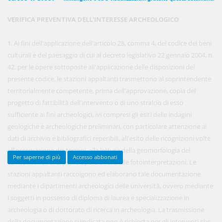
VERIFICA PREVENTIVA DELL'INTERESSE ARCHEOLOGICO
450,00 €
ANNUALI
1. Ai fini dell'applicazione dell'articolo 28, comma 4, del codice dei beni
anziché
570.00€
,
risparmi il 21%!
culturali e del paesaggio di cui al decreto legislativo 22 gennaio 2004, n.
42, per le opere sottoposte all'applicazione delle disposizioni del
Acquista ora
presente codice, le stazioni appaltanti trasmettono al soprintendente
territorialmente competente, prima dell'approvazione, copia del
progetto di fattibilità dell'intervento o di uno stralcio di esso
48,00 €
MENSILI
sufficiente ai fini archeologici, ivi compresi gli esiti delle indagini
geologiche e archeologiche preliminari, con particolare attenzione ai
dati di archivio e bibliografici reperibili, all'esito delle ricognizioni volte
Acquista ora
all'osservazione dei terreni, alla lettura della geomorfologia del
Per saperne di più
Accesso abbonati
territorio, nonché, per le opere a rete, alle fotointerpretazioni. Le
stazioni appaltanti raccolgono ed elaborano tale documentazione
mediante i dipartimenti archeologici delle università, ovvero mediante
i soggetti in possesso di diploma di laurea e specializzazione in
archeologia o di dottorato di ricerca in archeologia. La trasmissione
della documentazione suindicata non è richiesta per gli interventi che