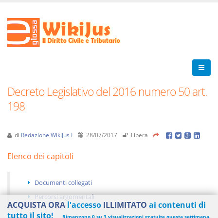
Decreto Legislativo del 2016 numero 50 art.
198
di
Redazione WikiJus I
28/07/2017
Libera
Elenco dei capitoli
Documenti collegati
Percorsi argomentali
ACQUISTA ORA
l'accesso
ILLIMITATO
ai contenuti di
tutto il sito!
Rimangono 0 su 3 visualizzazioni gratuite questa settimana.