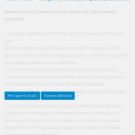
NORME DI PARTECIPAZIONE ALLA GARA DEL CONTRAENTE
GENERALE
450,00 €
ANNUALI
anziché
570.00€
,
risparmi il 21%!
1. I soggetti aggiudicatori hanno facoltà di richiedere, per le singole
gare:
Acquista ora
a) che l'offerente dimostri l'assenza dei motivi di esclusione di cui
all'articolo 80; nei confronti dell'aggiudicatario la verifica di sussistenza
dei requisiti generali è sempre espletata;
48,00 €
MENSILI
b) che l'offerente dimostri, tramite i bilanci consolidati e idonee
dichiarazioni bancarie, la disponibilità di risorse finanziarie, rivolte al
prefinanziamento, proporzionate all'opera da realizzare;
Acquista ora
(Lettera così corretta da Comunicato 15 luglio 2016, pubblicato nella
Per saperne di più
Accesso abbonati
G.U. 15 luglio 2016, n. 164)
c) che sia dimostrato il possesso, da parte delle imprese affidatarie
designate in sede di gara o dallo stesso offerente, della capacità
tecnica specifica per l'opera da realizzare e dei requisiti economico
finanziari e tecnico organizzativi adeguati al progetto da redigere. ...
(Continua per gli Abbonati)