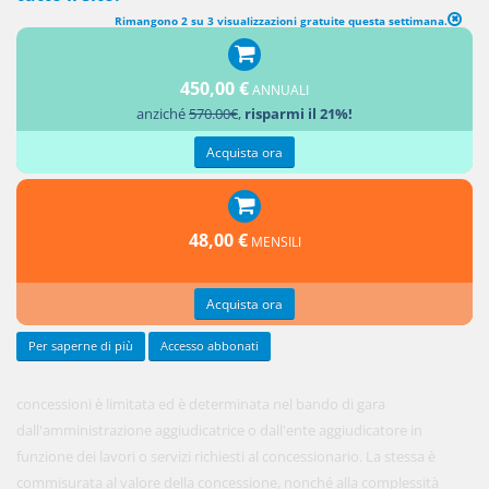
Rimangono 2 su 3 visualizzazioni gratuite questa settimana.
DURATA DELLE CONCESSIONI
450,00 €
ANNUALI
1. La
anziché
570.00€
,
risparmi il 21%!
durata
delle
Acquista ora
48,00 €
MENSILI
Acquista ora
Per saperne di più
Accesso abbonati
concessioni è limitata ed è determinata nel bando di gara
dall'amministrazione aggiudicatrice o dall'ente aggiudicatore in
funzione dei lavori o servizi richiesti al concessionario. La stessa è
commisurata al valore della concessione, nonché alla complessità