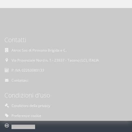
Contatti
Akros Sas di Pirovano Brigida e C.
Via Provinciale Nord n. 1 - 23837 - Taceno (LC), ITALIA
P. IVA 02263080133
Contattaci
Condizioni d'uso
Condizioni della privacy
Preferenze cookie