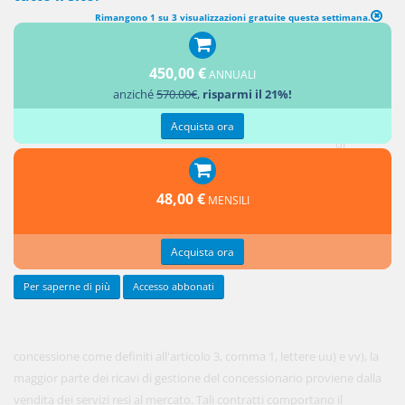
Rimangono 1 su 3 visualizzazioni gratuite questa settimana.
RISCHIO ED EQUILIBRIO ECONOMICO-FINANZIARIO NELLE
CONCESSIONI
450,00 €
ANNUALI
anziché
570.00€
,
risparmi il 21%!
1. Nei
contratti
Acquista ora
di
48,00 €
MENSILI
Acquista ora
Per saperne di più
Accesso abbonati
concessione come definiti all'articolo 3, comma 1, lettere uu) e vv), la
maggior parte dei ricavi di gestione del concessionario proviene dalla
vendita dei servizi resi al mercato. Tali contratti comportano il