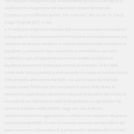
concessione rimanga efficace limitatamente alla parte che regola la
realizzazione e la gestione del medesimo stralcio funzionale.
(Comma così modificato dall’art. 101, comma 1, lett. c), nn. 1), 2) e 3),
D.Lgs. 19 aprile 2017, n. 56)
6. Il verificarsi di fatti non riconducibili al concessionario che incidono
sull'equilibrio del piano economico finanziario può comportare la sua
revisione da attuare mediante la rideterminazione delle condizioni di
equilibrio. La revisione deve consentire la permanenza dei rischi
trasferiti in capo all'operatore economico e delle condizioni di
equilibrio economico finanziario relative al contratto. Ai fini della
tutela della finanza pubblica strettamente connessa al mantenimento
della predetta allocazione dei rischi, nei casi di opere di interesse
statale ovvero finanziate con contributo a carico dello Stato, la
revisione è subordinata alla previa valutazione da parte del Nucleo di
consulenza per l'attuazione delle linee guida per la regolazione dei
servizi di pubblica utilità (NARS). Negli altri casi, è facoltà
dell'amministrazione aggiudicatrice sottoporre la revisione alla previa
valutazione del NARS. In caso di mancato accordo sul riequilibrio del
piano economico finanziario, le parti possono recedere dal contratto.