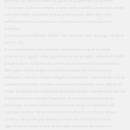
sommato al valore di eventuali garanzie pubbliche o di ulteriori
meccanismi di finanziamento a carico della pubblica amministrazione,
non può essere superiore al quarantanove per cento del costo
dell'investimento complessivo, comprensivo di eventuali oneri
finanziari.
(Comma così modificato dall’art. 101, comma 1, lett. a), D.Lgs. 19 aprile
2017, n. 56)
3. La sottoscrizione del contratto di concessione può avvenire
solamente a seguito della approvazione del progetto definitivo e della
presentazione di idonea documentazione inerente il finanziamento
dell'opera. Al fine di agevolare l'ottenimento del finanziamento
dell'opera, i bandi e i relativi allegati, ivi compresi, a seconda dei casi, lo
schema di contratto e il piano economico finanziario sono definiti in
modo da assicurare adeguati livelli di bancabilità, intendendosi per tali
la reperibilità sul mercato finanziario di risorse proporzionate ai
fabbisogni, la sostenibilità di tali fonti e la congrua redditività del
capitale investito. Per le concessioni da affidarsi con la procedura
ristretta, nel bando può essere previsto che l'amministrazione
aggiudicatrice possa indire, prima della scadenza del termine di