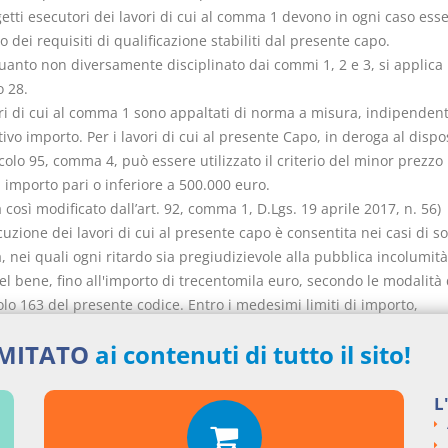
getti esecutori dei lavori di cui al comma 1 devono in ogni caso esse
 dei requisiti di qualificazione stabiliti dal presente capo.
quanto non diversamente disciplinato dai commi 1, 2 e 3, si applica
o 28.
vori di cui al comma 1 sono appaltati di norma a misura, indipende
tivo importo. Per i lavori di cui al presente Capo, in deroga al dispo
icolo 95, comma 4, può essere utilizzato il criterio del minor prezzo 
i importo pari o inferiore a 500.000 euro.
osì modificato dall’art. 92, comma 1, D.Lgs. 19 aprile 2017, n. 56)
cuzione dei lavori di cui al presente capo è consentita nei casi di
 nei quali ogni ritardo sia pregiudizievole alla pubblica incolumità
el bene, fino all'importo di trecentomila euro, secondo le modalità 
colo 163 del presente codice. Entro i medesimi limiti di importo,
ione dei lavori di somma urgenza è altresì consentita in relazione 
IMITATO
ai contenuti di tutto il sito!
ari tipi di intervento individuati con il decreto di cui all'articolo 1
L