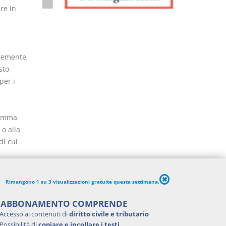
re in
ntemente
sto
per i
 somma
 o alla
di cui
a
46, comma
Rimangono 1 su 3 visualizzazioni gratuite questa settimana.
'ABBONAMENTO COMPRENDE
Accesso ai contenuti di
diritto civile e tributario
Possibilità di
copiare e incollare i testi