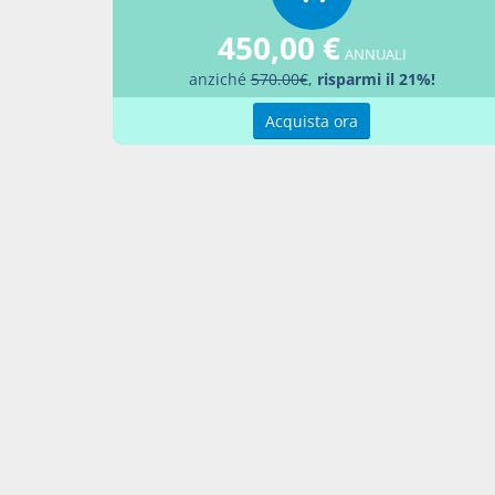
450,00 €
ANNUALI
Docume
anziché
570.00€
,
risparmi il 21%!
Decre
Acquista ora
Percor
LEGG
Aggiu