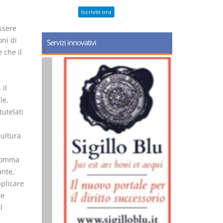
Iscriviti ora
ssere
oni di
Servizi innovativi
 che il
 il
le,
utelati
cultura
 comma
ante,
plicare
re
l