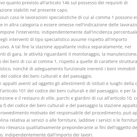
lvo quanto previsto all'articolo 146 sul possesso dei requisiti di
azione stabiliti nel presente capo.
ssun caso le lavorazioni specialistiche di cui al comma 1 possono e
e in altra categoria o essere omesse nell'indicazione delle lavorazi
compone l'intervento, indipendentemente dall'incidenza percentuale
egli interventi di tipo specialistico assume rispetto all'importo
sivo. A tal fine la stazione appaltante indica separatamente, nei
i di gara, le attività riguardanti il monitoraggio, la manutenzione,
 dei beni di cui al comma 1, rispetto a quelle di carattere struttura
istico, nonché di adeguamento funzionale inerenti i beni immobili t
 del codice dei beni culturali e del paesaggio.
li appalti aventi ad oggetto gli allestimenti di istituti e luoghi della 
ll'articolo 101 del codice dei beni culturali e del paesaggio, e per la
ione e il restauro di ville, parchi e giardini di cui all'articolo 10,
ra f) del codice dei beni culturali e del paesaggio la stazione appalt
provvedimento motivato del responsabile del procedimento, può ap
plina relativa ai servizi o alle forniture, laddove i servizi o le fornitu
o rilevanza qualitativamente preponderante ai fini dell'oggetto de
to, indipendentemente dall'importo dei lavori.