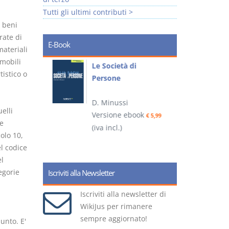
Tutti gli ultimi contributi >
i beni
rate di
E-Book
materiali
mmobili
io
Le Società di
I
tistico o
Persone
 alla legge
i
D. Minussi
– D.
elli
Versione ebook
(
€ 5,99
 e
(iva incl.)
ook
€ 6,99
colo 10,
l codice
el
egorie
Iscriviti alla Newsletter
Iscriviti alla newsletter di
WikiJus per rimanere
sempre aggiornato!
unto. E'