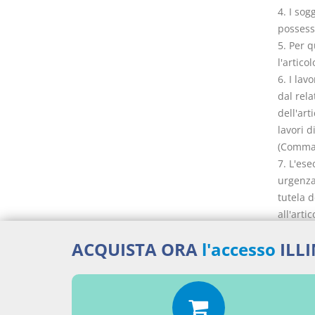
4. I sog
possesso
5. Per 
l'articol
6. I la
dal rela
dell'art
lavori d
(Comma c
7. L'ese
urgenza,
tutela d
all'arti
l'esecuz
ACQUISTA ORA
l'accesso
ILL
particol
4.