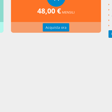
48,00 €
MENSILI
nti collegati
to Legislativo del 2016 numero 50
Acquista ora
si argomentali
I
Decreto Legislativo
2016
50
ngi un commento