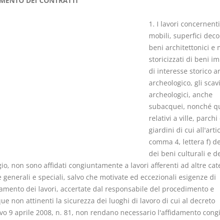
MENTO DEI CONTRATTI
1. I lavori concernent
mobili, superfici deco
beni architettonici e 
storicizzati di beni i
I Singoli Contratti
Il Condomin
di interesse storico ar
D. Minussi
La riforma di cui
archeologico, gli scav
Versione ebook
€ 5,99
220/2012
archeologici, anche
(iva incl.)
S. D'Andrea 
subacquei, nonché qu
Minussi
relativi a ville, parchi
Versione eb
giardini di cui all'arti
(iva incl.)
comma 4, lettera f) de
dei beni culturali e d
o, non sono affidati congiuntamente a lavori afferenti ad altre cat
 generali e speciali, salvo che motivate ed eccezionali esigenze di
amento dei lavori, accertate dal responsabile del procedimento e
 non attinenti la sicurezza dei luoghi di lavoro di cui al decreto
ivo 9 aprile 2008, n. 81, non rendano necessario l'affidamento congi