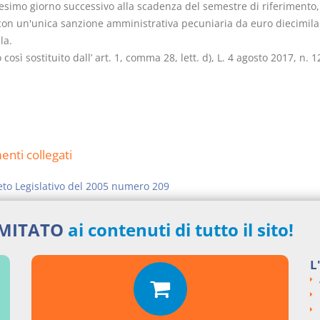
esimo giorno successivo alla scadenza del semestre di riferimento,
con un'unica sanzione amministrativa pecuniaria da euro diecimila
la.
o così sostituito dall’ art. 1, comma 28, lett. d), L. 4 agosto 2017, n. 1
nti collegati
to Legislativo del 2005 numero 209
si argomentali
IMITATO
ai contenuti di tutto il sito!
I
Decreto Legislativo
2005
209
L
ngi un commento