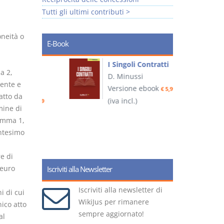
Tutti gli ultimi contributi >
oneità o
E-Book
I Singoli Contratti
a 2,
uridica
D. Minussi
L
ente e
Versione ebook
€ 5,99
2
atto da
ook
(iva incl.)
€ 5,99
mine di
comma 1,
ntesimo
(
a
e di
 euro
Iscriviti alla Newsletter
Iscriviti alla newsletter di
i di cui
WikiJus per rimanere
ico atto
sempre aggiornato!
al