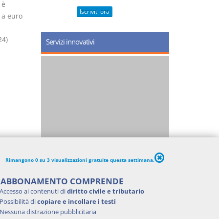
 è
Iscriviti ora
 a euro
24)
Servizi innovativi
Rimangono 0 su 3 visualizzazioni gratuite questa settimana.
'ABBONAMENTO COMPRENDE
Accesso ai contenuti di
diritto civile e tributario
Possibilità di
copiare e incollare i testi
Nessuna distrazione pubblicitaria