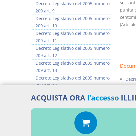
sessant
Decreto Legislativo del 2005 numero
punita 
209 art. 9
centomi
Decreto Legislativo del 2005 numero
(Articol
209 art. 10
Decreto Legislativo del 2005 numero
209 art. 11
Decreto Legislativo del 2005 numero
209 art. 12
Decreto Legislativo del 2005 numero
Docume
209 art. 13
Decreto Legislativo del 2005 numero
Decre
209 art. 14
Percor
Decreto Legislativo del 2005 numero
ACQUISTA ORA
l'accesso
ILL
209 art. 15
LEGG
Decreto Legislativo del 2005 numero
209 art. 16
Aggiu
>> Vai all'argomento completo