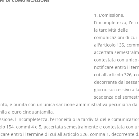
HI DI COMUNICAZIONE
1. L'omissione,
l'incompletezza, l'err
la tardività delle
comunicazioni di cui
Prescrizione e
Rapporto e
all'articolo 135, comm
decadenza
relazione gi
accertata semestralm
D. Minussi
D. Minussi
contestata con unico 
Versione ebook
Versione eb
€ 4,19
notificare entro il ter
(iva incl.)
(iva incl.)
cui all'articolo 326, 
decorrente dal sessa
giorno successivo all
scadenza del semestr
ento, è punita con un'unica sanzione amministrativa pecuniaria da
ila a euro cinquantamila.
ssione, l'incompletezza, l'erroneità o la tardività delle comunicazion
colo 154, commi 4 e 5, accertata semestralmente e contestata con un
icare entro il termine di cui all'articolo 326, comma 1, decorrente d