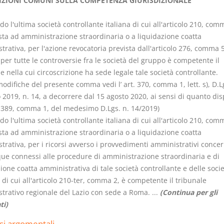
IZIONI COMUNI SULLA COMPETENZA GIURISDIZIONALE
o l'ultima società controllante italiana di cui all'articolo 210, comm
sta ad amministrazione straordinaria o a liquidazione coatta
rativa, per l'azione revocatoria prevista dall'articolo 276, comma 5
er tutte le controversie fra le società del gruppo è competente il
Rapporto e
I Singoli Con
e nella cui circoscrizione ha sede legale tale società controllante.
relazione giuridica
D. Minussi
modifiche del presente comma vedi l’ art. 370, comma 1, lett. s), D.L
D. Minussi
Versione e
2019, n. 14, a decorrere dal 15 agosto 2020, ai sensi di quanto di
Versione ebook
(iva incl.
€
5,99
t. 389, comma 1, del medesimo D.Lgs. n. 14/2019)
(iva incl.)
5,99
o l'ultima società controllante italiana di cui all'articolo 210, comm
sta ad amministrazione straordinaria o a liquidazione coatta
rativa, per i ricorsi avverso i provvedimenti amministrativi concer
e connessi alle procedure di amministrazione straordinaria e di
ione coatta amministrativa di tale società controllante e delle socie
di cui all'articolo 210-ter, comma 2, è competente il tribunale
trativo regionale del Lazio con sede a Roma. ...
(Continua per gli
ti)
si argomentali