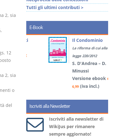
Tutti gli ultimi contributi >
a 2, sia
E-Book
,
tratti
Il Condominio
La riforma di cui alla
gs. 12
book
€
legge 220/2012
sposto
)
S. D'Andrea – D.
Minussi
a 2, sia
Versione ebook
5
€
(iva incl.)
6,99
nenti o
tà del
Iscriviti alla Newsletter
Iscriviti alla newsletter di
WikiJus per rimanere
sempre aggiornato!