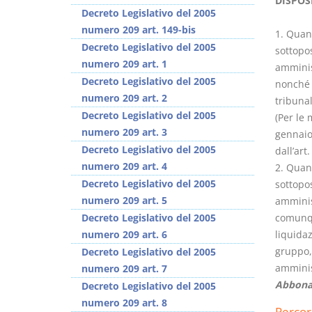
DISPOS
Decreto Legislativo del 2005
numero 209 art. 149-bis
1. Quand
Decreto Legislativo del 2005
sottopo
numero 209 art. 1
amminist
Decreto Legislativo del 2005
nonché p
Usufrutto Uso e
Prescrizione e
numero 209 art. 2
tribunal
Abitazione
decadenza
Decreto Legislativo del 2005
(Per le 
D. Minussi
D. Minussi
numero 209 art. 3
gennaio 
Versione ebook
Versione ebook
€
€
Decreto Legislativo del 2005
dall’ar
(iva incl.)
(iva incl.)
4,19
4,19
numero 209 art. 4
2. Quand
Decreto Legislativo del 2005
sottopo
numero 209 art. 5
amminist
Decreto Legislativo del 2005
comunqu
numero 209 art. 6
liquidaz
gruppo, 
Decreto Legislativo del 2005
amminis
numero 209 art. 7
Abbona
Decreto Legislativo del 2005
numero 209 art. 8
Percor