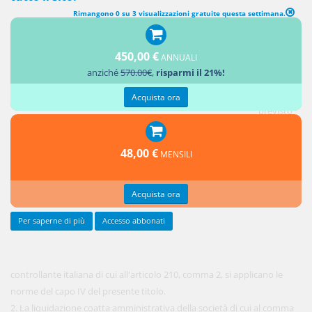
Rimangono 0 su 3 visualizzazioni gratuite questa settimana.
LIQUIDAZIONE COATTA AMMINISTRATIVA DELL'ULTIMA SOCIETÀ
CONTROLLANTE ITALIANA
450,00 €
ANNUALI
anziché
570.00€
,
risparmi il 21%!
1. Salvo
quanto
Acquista ora
previsto
dal
presente
48,00 €
MENSILI
articolo,
all'ultima
Acquista ora
società
Per saperne di più
Accesso abbonati
controllante italiana di cui all'articolo 210, comma 2, si applicano le
norme del capo IV del presente titolo.
2. La liquidazione coatta amministrativa della società di cui al comma