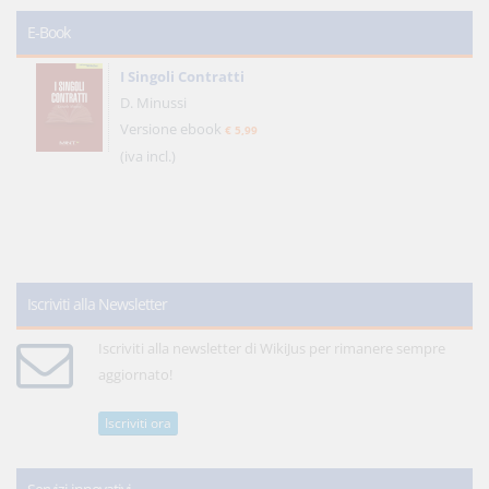
E-Book
I Singoli Contratti
D. Minussi
Versione ebook
€ 5,99
(iva incl.)
Iscriviti alla Newsletter
Iscriviti alla newsletter di WikiJus per rimanere sempre
aggiornato!
Iscriviti ora