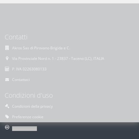
Contatti
Akros Sas di Pirovano Brigida e C.
Via Provinciale Nord n. 1 - 23837 - Taceno (LC), ITALIA
P. IVA 02263080133
Contattaci
Condizioni d'uso
Condizioni della privacy
Preferenze cookie