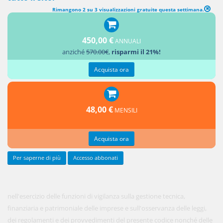
Rimangono 2 su 3 visualizzazioni gratuite questa settimana.
TITOLO XIV Vigilanza sulle imprese e sugli intermediari - CAPO I
Disposizioni generali - (POTERI DI INTERVENTO)
450,00 €
ANNUALI
anziché
570.00€
,
risparmi il 21%!
1. L'IVASS,
Acquista ora
48,00 €
MENSILI
Acquista ora
Per saperne di più
Accesso abbonati
nell'esercizio delle funzioni di vigilanza sulla gestione tecnica,
finanziaria e patrimoniale delle imprese e sull'osservanza delle leggi,
dei regolamenti e dei provvedimenti del presente codice nonché delle