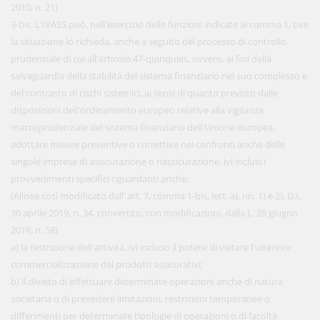
2010, n. 21)
3-bis. L'IVASS può, nell'esercizio delle funzioni indicate al comma 1, ove
la situazione lo richieda, anche a seguito del processo di controllo
prudenziale di cui all'articolo 47-quinquies, ovvero, ai fini della
salvaguardia della stabilità del sistema finanziario nel suo complesso e
del contrasto di rischi sistemici, ai sensi di quanto previsto dalle
disposizioni dell'ordinamento europeo relative alla vigilanza
macroprudenziale del sistema finanziario dell'Unione europea,
adottare misure preventive o correttive nei confronti anche delle
singole imprese di assicurazione o riassicurazione, ivi inclusi i
provvedimenti specifici riguardanti anche:
(Alinea così modificato dall’ art. 7, comma 1-bis, lett. a), nn. 1) e 2), D.L.
30 aprile 2019, n. 34, convertito, con modificazioni, dalla L. 28 giugno
2019, n. 58)
a) la restrizione dell'attività, ivi incluso il potere di vietare l'ulteriore
commercializzazione dei prodotti assicurativi;
b) il divieto di effettuare determinate operazioni anche di natura
societaria o di prevedere limitazioni, restrizioni temporanee o
differimenti per determinate tipologie di operazioni o di facoltà