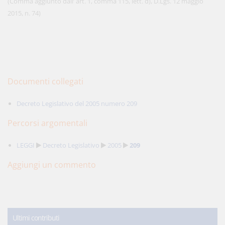
(Comma aggiunto dall’ art. 1, comma 115, lett. d), D.Lgs. 12 maggio
2015, n. 74)
Documenti collegati
Decreto Legislativo del 2005 numero 209
Percorsi argomentali
LEGGI
Decreto Legislativo
2005
209
Aggiungi un commento
Ultimi contributi