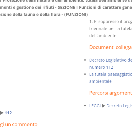
I Protezione della natura e dell'ambiente, tutela dell'ambiente da
menti e gestione dei rifiuti - SEZIONE I Funzioni di carattere gene
ezione della fauna e della flora - (FUNZIONI)
1. E' soppresso il p
triennale per la tutel
dell'ambiente.
Il Condominio
Le Società d
Persone
La riforma di cui alla legge
Documenti collega
220/2012
D. Minussi
S. D'Andrea – D.
Decreto Legislativo d
Versione eb
Minussi
numero 112
(iva incl.)
Versione ebook
La tutela paesaggistic
€ 6,99
(iva incl.)
ambientale
Percorsi argoment
LEGGI
Decreto Legis
112
ngi un commento