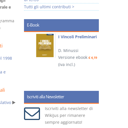
gli
Tutti gli ultimi contributi >
rale e
rogramma
E-Book
a
i
I Vincoli Preliminari
ti
D. Minussi
Versione ebook
el 1998
€ 4,19
ook
(iva incl.)
(
€ 5,99
a e
ali
Iscriviti alla Newsletter
lativo
Iscriviti alla newsletter di
WikiJus per rimanere
sempre aggiornato!