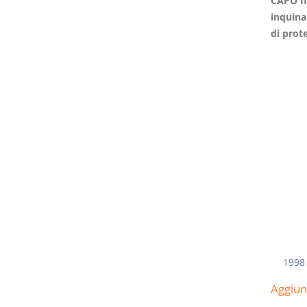
CAPO II
inquina
di prot
Rapporto e
I Singoli Contratti
relazione giuridica
D. Minussi
D. Minussi
Versione ebook
€ 5,99
Versione ebook
(iva incl.)
€ 5,99
(iva incl.)
1998
Aggiu