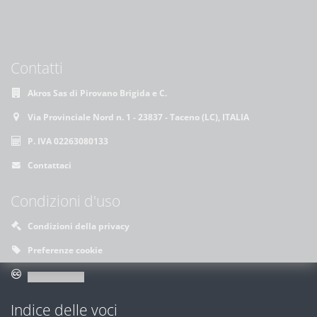
Contatti
Akros Sas di Pirovano Brigida e C.
Via Provinciale Nord n. 1 - 23837 - Taceno (LC), ITALIA
P. IVA 02263080133
Contattaci
Condizioni d'uso
Condizioni della privacy
Preferenze cookie
Indice delle voci