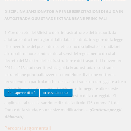
DISCIPLINA SANZIONATORIA PER LE ESERCITAZIONI DI GUIDA IN
AUTOSTRADA O SU STRADE EXTRAURBANE PRINCIPALI
450,00 €
ANNUALI
anziché
570.00€
,
risparmi il 21%!
1. Con decreto del Ministro delle infrastrutture e dei trasporti, da
adottare entro trenta giorni dalla data di entrata in vigore della legge
Acquista ora
di conversione del presente decreto, sono disciplinate le condizioni
alle quali il minore conducente, ai sensi del regolamento di cui al
decreto del Ministro delle infrastrutture e dei trasporti 11 novembre
48,00 €
MENSILI
2011, n. 213, può esercitarsi alla guida in autostrada o su strade
extraurbane principali, ovvero in condizione di visione notturna,
prevedendo in particolare che, nelle autostrade con carreggiate a tre o
Acquista ora
più corsie, sia vietato al predetto minore di impegnare altre corsie
Per saperne di più
Accesso abbonati
all'infuori delle due più vicine al bordo destro della carreggiata. Si
applica, in tal caso, la sanzione di cui all'articolo 176, comma 21, del
Codice della strada, e successive modificazioni. ...
(Continua per gli
Abbonati)
Percorsi argomentali