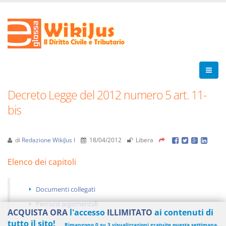
Decreto Legge del 2012 numero 5 art. 11-
bis
di
Redazione WikiJus I
18/04/2012
Libera
Elenco dei capitoli
Documenti collegati
Percorsi argomentali
ACQUISTA ORA
l'accesso
ILLIMITATO
ai contenuti di
tutto il sito!
Rimangono 0 su 3 visualizzazioni gratuite questa settimana.