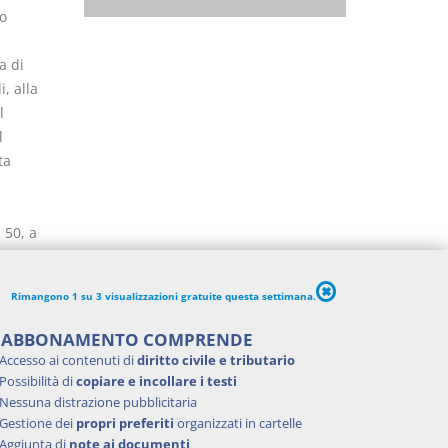
o
a di
, alla
l
l
ta
 50, a
Rimangono 1 su 3 visualizzazioni gratuite questa settimana.
'ABBONAMENTO COMPRENDE
Accesso ai contenuti di
diritto civile e tributario
Possibilità di
copiare e incollare i testi
Nessuna distrazione pubblicitaria
Gestione dei
propri preferiti
organizzati in cartelle
Aggiunta di
note ai documenti