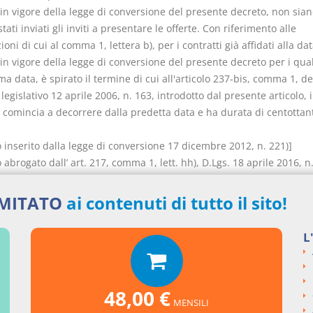
in vigore della legge di conversione del presente decreto, non sian
tati inviati gli inviti a presentare le offerte. Con riferimento alle
ioni di cui al comma 1, lettera b), per i contratti già affidati alla dat
in vigore della legge di conversione del presente decreto per i quali
 data, è spirato il termine di cui all'articolo 237-bis, comma 1, de
legislativo 12 aprile 2006, n. 163, introdotto dal presente articolo, i
 comincia a decorrere dalla predetta data e ha durata di centottan
o inserito dalla legge di conversione 17 dicembre 2012, n. 221)]
o abrogato dall’ art. 217, comma 1, lett. hh), D.Lgs. 18 aprile 2016, n.
e dal 19 aprile 2016, ai sensi di quanto disposto dall’ art. 220 del
o D.Lgs. n. 50/2016)
IMITATO
ai contenuti di tutto il sito!
L
nti collegati
48,00 €
MENSILI