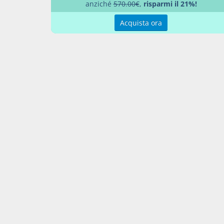
anziché
570.00€
,
risparmi il 21%!
Decr
Acquista ora
Percor
LEGG
Aggiu
Contatti
Condi
Akros Sas di Pirovano Brigida e C.
Condi
Via Provinciale Nord n. 1 - 23837 -
Pref