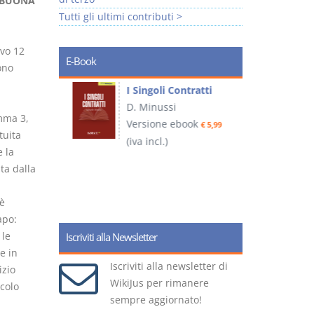
I BUONA
Tutti gli ultimi contributi >
ivo 12
E-Book
ono
I Singoli Contratti
uridica
D. Minussi
L
omma 3,
Versione ebook
€ 5,99
2
tuita
ook
(iva incl.)
€ 5,99
 la
ta dalla
(
 è
apo:
 le
Iscriviti alla Newsletter
e in
Iscriviti alla newsletter di
izio
WikiJus per rimanere
colo
sempre aggiornato!