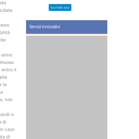
ota
Iscriviti ora
colata
uesto
Servizi innovativi
ilità
lle
o anno
rimuova
entro il
elle
r le
la
io, non
bandi o
a di
in caso
ata di