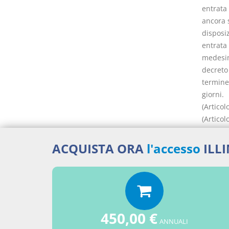
entrata 
ancora s
disposiz
entrata 
medesima
decreto 
termine
giorni.
(Articol
(Articol
decorrer
medesim
ACQUISTA ORA
l'accesso
ILL
Docume
450,00 €
ANNUALI