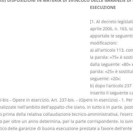
ato) DISPOSIZIONI IN MATERIA DI SVINCOLO DELLE GARANZIE D
ESECUZIONE
[1. Al decreto legislat
aprile 2006, n. 163, s
apportate le seguenti
Prescrizione e
Rapporto e
modificazioni:
decadenza
relazione gi
a) all'articolo 113, c
D. Minussi
D. Minussi
la parola: «75» è sosti
Versione ebook
Versione eb
€ 4,19
dalla seguente: «80» e
(iva incl.)
(iva incl.)
parola: «25» è sostitui
seguente: «20»;
b) dopo l'articolo 237
inserito il seguente c
-bis - Opere in esercizio. Art. 237-bis. - (Opere in esercizio) - 1. Per
alizzate nell'ambito dell'appalto che siano, in tutto o in parte, post
o prima della relativa collaudazione tecnico-amministrativa, l'eserc
o per oltre un anno determina, per la parte corrispondente, lo svin
ico delle garanzie di buona esecuzione prestate a favore dell'ente