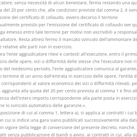
catore, senza necessità di alcun benestare, ferma restando una qu
 del 20 per cento che, alle condizioni previste dal comma 2, è svin
sione del certificato di collaudo, ovvero decorso il termine
ualmente previsto per l'emissione del certificato di collaudo ove q
ga emesso entro tale termine per motivi non ascrivibili a responsab
altatore. Resta altresì fermo il mancato svincolo dell'ammontare de
 relative alle parti non in esercizio.
ra l'ente aggiudicatore rilevi e contesti all'esecutore, entro il prim
izio delle opere, vizi o difformità delle stesse che l'esecutore non 
so del medesimo periodo, l'ente aggiudicatore comunica al garante, 
 termine di un anno dall'entrata in esercizio delle opere, l'entità d
orrispondenti al valore economico dei vizi o difformità rilevati, pe
n aggiunta alla quota del 20 per cento prevista al comma 1 e fino al
enza dell'intero importo corrispondente alla parte posta in eserciz
ne lo svincolo automatico delle garanzie.».
sposizione di cui al comma 1, lettera a), si applica ai contratti i cui 
on cui si indice una gara siano pubblicati successivamente alla dat
in vigore della legge di conversione del presente decreto, nonché, 
atti senza pubblicazione di bandi o avvisi, ai contratti in cui, alla d