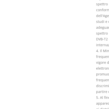
spettro 
conformi
dell'Ag
studi e 
adeguame
spettro 
DVB-T2 
internaz
4. Il Mi
frequenz
vigore 
elettron
promuove
frequen
discrim
partire 
5. Al fi
apparecc