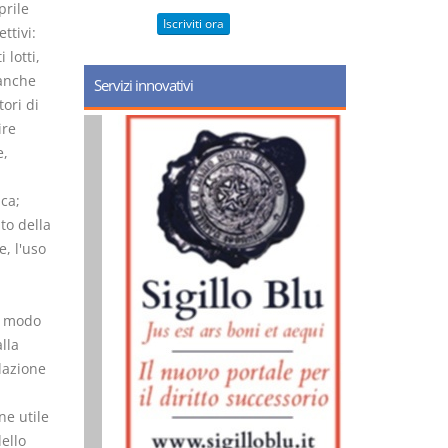
prile
Iscriviti ora
ttivi:
 lotti,
 anche
Servizi innovativi
ori di
ire
e,
ca;
to della
e, l'uso
in modo
lla
lazione
ne utile
dello