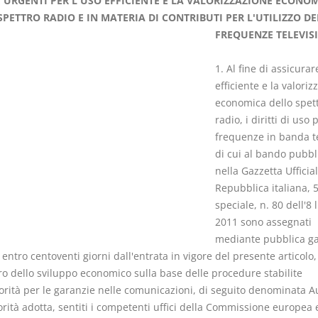
 URGENTI PER L'USO EFFICIENTE E LA VALORIZZAZIONE ECONO
SPETTRO RADIO E IN MATERIA DI CONTRIBUTI PER L'UTILIZZO DE
FREQUENZE TELEVIS
1. Al fine di assicurar
efficiente e la valoriz
I Vincoli Preliminari
Usufrutto U
economica dello spet
Abitazione
radio, i diritti di uso 
D. Minussi
D. Minussi
frequenze in banda te
Versione ebook
Versione eb
€ 4,19
di cui al bando pubbl
(iva incl.)
(iva incl.)
nella Gazzetta Ufficia
Repubblica italiana, 5
speciale, n. 80 dell'8 
2011 sono assegnati
mediante pubblica g
 entro centoventi giorni dall'entrata in vigore del presente articolo,
ro dello sviluppo economico sulla base delle procedure stabilite
orità per le garanzie nelle comunicazioni, di seguito denominata Au
orità adotta, sentiti i competenti uffici della Commissione europea 