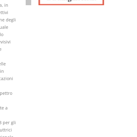
a, in
ttivi
ne degli
tuale
lo
visivi
e
lle
in
cazioni
pettro
te a
3 per gli
ttrici