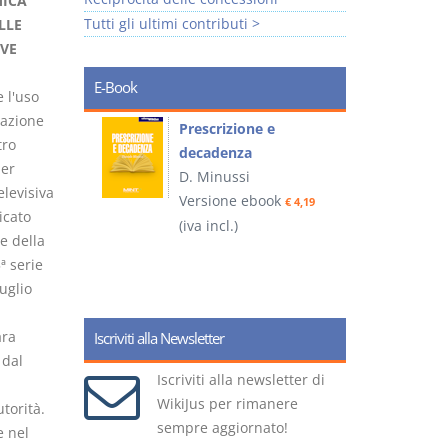
MICA
Tutti gli ultimi contributi >
LLE
IVE
E-Book
e l'uso
zazione
so e
Prescrizione e
tro
decadenza
per
D. Minussi
levisiva
ook
Versione ebook
€ 4,19
€ 4,19
icato
(iva incl.)
(
le della
ª serie
luglio
ara
Iscriviti alla Newsletter
 dal
Iscriviti alla newsletter di
WikiJus per rimanere
torità.
sempre aggiornato!
e nel