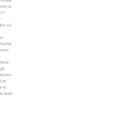
zionale
rare ai
l 1°
e
lio sul
to
inalità,
visivi
e
ifiche
gli
ttesimo
 Con
e le
le quali