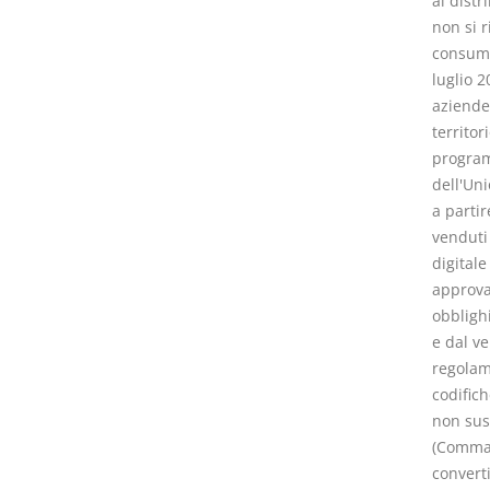
ai distr
non si r
consumat
luglio 2
aziende 
territor
program
dell'Uni
a partir
venduti
digitale
approvat
obbligh
e dal v
regolam
codific
non sus
(Comma c
converti