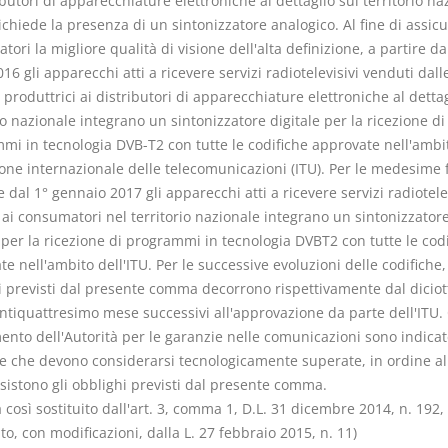
ibutori di apparecchiature elettroniche al dettaglio sul territorio na
ichiede la presenza di un sintonizzatore analogico. Al fine di assicu
ori la migliore qualità di visione dell'alta definizione, a partire da
016 gli apparecchi atti a ricevere servizi radiotelevisivi venduti dall
produttrici ai distributori di apparecchiature elettroniche al dettag
io nazionale integrano un sintonizzatore digitale per la ricezione di
mi in tecnologia DVB-T2 con tutte le codifiche approvate nell'ambi
one internazionale delle telecomunicazioni (ITU). Per le medesime f
e dal 1° gennaio 2017 gli apparecchi atti a ricevere servizi radiotele
 ai consumatori nel territorio nazionale integrano un sintonizzator
 per la ricezione di programmi in tecnologia DVBT2 con tutte le cod
e nell'ambito dell'ITU. Per le successive evoluzioni delle codifiche, 
i previsti dal presente comma decorrono rispettivamente dal dicio
entiquattresimo mese successivi all'approvazione da parte dell'ITU.
ento dell'Autorità per le garanzie nelle comunicazioni sono indicat
he che devono considerarsi tecnologicamente superate, in ordine al
sistono gli obblighi previsti dal presente comma.
osì sostituito dall'art. 3, comma 1, D.L. 31 dicembre 2014, n. 192,
to, con modificazioni, dalla L. 27 febbraio 2015, n. 11)