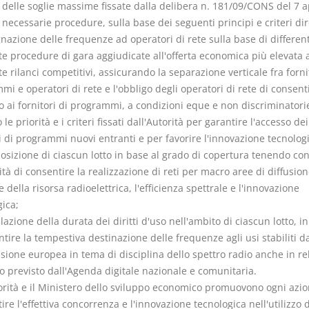
 delle soglie massime fissate dalla delibera n. 181/09/CONS del 7 a
 necessarie procedure, sulla base dei seguenti principi e criteri dire
nazione delle frequenze ad operatori di rete sulla base di differenti
e procedure di gara aggiudicate all'offerta economica più elevata
 rilanci competitivi, assicurando la separazione verticale fra fornit
i e operatori di rete e l'obbligo degli operatori di rete di consent
o ai fornitori di programmi, a condizioni eque e non discriminatori
le priorità e i criteri fissati dall'Autorità per garantire l'accesso dei
i di programmi nuovi entranti e per favorire l'innovazione tecnologi
osizione di ciascun lotto in base al grado di copertura tenendo con
ità di consentire la realizzazione di reti per macro aree di diffusion
le della risorsa radioelettrica, l'efficienza spettrale e l'innovazione
ica;
azione della durata dei diritti d'uso nell'ambito di ciascun lotto, 
tire la tempestiva destinazione delle frequenze agli usi stabiliti da
ione europea in tema di disciplina dello spettro radio anche in re
o previsto dall'Agenda digitale nazionale e comunitaria.
torità e il Ministero dello sviluppo economico promuovono ogni azio
ire l'effettiva concorrenza e l'innovazione tecnologica nell'utilizzo 