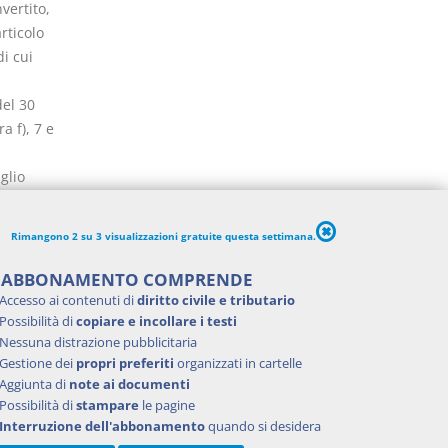
vertito,
rticolo
di cui
del 30
a f), 7 e
glio
tro dello
nze, sono
Rimangono 2 su 3 visualizzazioni gratuite questa settimana.
'ABBONAMENTO COMPRENDE
ori
Accesso ai contenuti di
diritto civile e tributario
gli
Possibilità di
copiare e incollare i testi
Nessuna distrazione pubblicitaria
mentali
Gestione dei
propri preferiti
organizzati in cartelle
mma 6 si
Aggiunta di
note ai documenti
 di cui
Possibilità di
stampare
le pagine
ze di cui
Interruzione dell'abbonamento
quando si desidera
ere