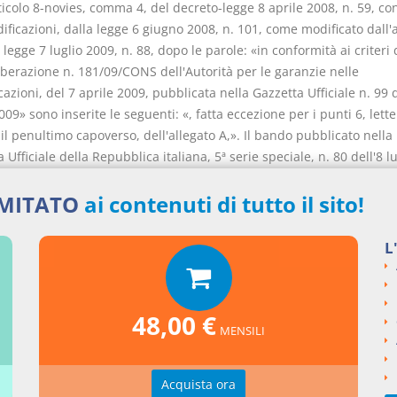
rticolo 8-novies, comma 4, del decreto-legge 8 aprile 2008, n. 59, con
ficazioni, dalla legge 6 giugno 2008, n. 101, come modificato dall'a
 legge 7 luglio 2009, n. 88, dopo le parole: «in conformità ai criteri 
iberazione n. 181/09/CONS dell'Autorità per le garanzie nelle
zioni, del 7 aprile 2009, pubblicata nella Gazzetta Ufficiale n. 99 
009» sono inserite le seguenti: «, fatta eccezione per i punti 6, letter
 il penultimo capoverso, dell'allegato A,». Il bando pubblicato nella
 Ufficiale della Repubblica italiana, 5ª serie speciale, n. 80 dell'8 lu
l relativo disciplinare di gara sono annullati. Con decreto del Minis
 economico, di concerto con il Ministro dell'economia e delle fina
IMITATO
ai contenuti di tutto il sito!
 i criteri e le modalità per l'attribuzione di un indennizzo ai soggetti
panti alla suddetta procedura di gara.
L
'attuazione del presente articolo non devono derivare nuovi o maggi
er la finanza pubblica. Le amministrazioni interessate provvedono a
li adempimenti conseguenti nell'ambito delle risorse umane, stru
48,00 €
iarie disponibili a legislazione vigente. Agli indennizzi di cui al co
MENSILI
 a valere, entro il limite complessivo di euro 600.000, sugli introiti
 2, lettera a). I proventi derivanti dall'assegnazione delle frequen
Acquista ora
nte articolo sono versati all'entrata del bilancio dello Stato per ess