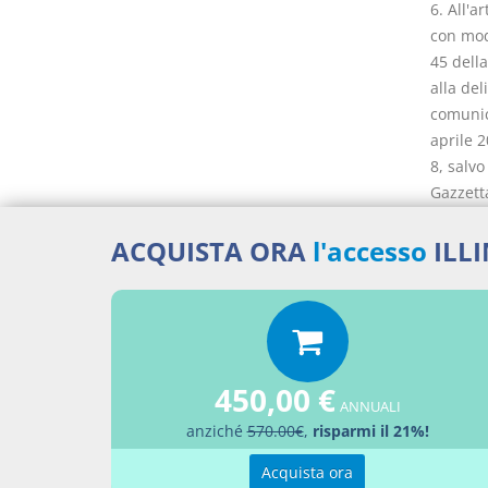
6. All'a
con modi
45 della
alla del
comunica
aprile 2
8, salvo
Gazzetta
2011 e i
sviluppo
ACQUISTA ORA
l'accesso
ILL
definiti
parteci
7. Dall
oneri p
eventua
450,00 €
e finanz
ANNUALI
provvede
anziché
570.00€
,
risparmi il 21%!
al comma
Acquista ora
al prese