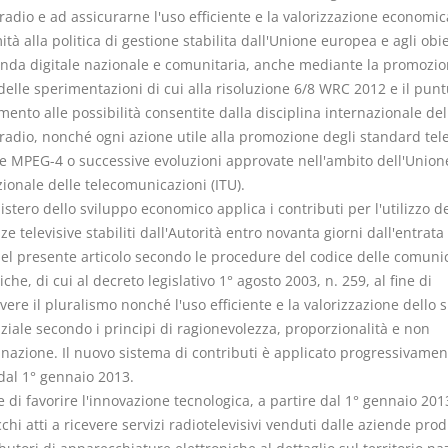
radio e ad assicurarne l'uso efficiente e la valorizzazione economic
tà alla politica di gestione stabilita dall'Unione europea e agli obie
enda digitale nazionale e comunitaria, anche mediante la promozio
delle sperimentazioni di cui alla risoluzione 6/8 WRC 2012 e il pun
nto alle possibilità consentite dalla disciplina internazionale del
radio, nonché ogni azione utile alla promozione degli standard tele
e MPEG-4 o successive evoluzioni approvate nell'ambito dell'Union
ionale delle telecomunicazioni (ITU).
nistero dello sviluppo economico applica i contributi per l'utilizzo de
e televisive stabiliti dall'Autorità entro novanta giorni dall'entrata 
del presente articolo secondo le procedure del codice delle comuni
iche, di cui al decreto legislativo 1° agosto 2003, n. 259, al fine di
re il pluralismo nonché l'uso efficiente e la valorizzazione dello s
ziale secondo i principi di ragionevolezza, proporzionalità e non
inazione. Il nuovo sistema di contributi è applicato progressivamen
dal 1° gennaio 2013.
ne di favorire l'innovazione tecnologica, a partire dal 1° gennaio 201
hi atti a ricevere servizi radiotelevisivi venduti dalle aziende produ