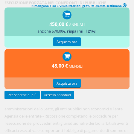
ESECUZIONE FORZATA NEI CONFRONTI DI PUBBLICHE
Rimangono 1 su 3 visualizzazioni gratuite questa settimana.
AMMINISTRAZIONI
450,00 €
1. Le
ANNUALI
anziché
570.00€
,
risparmi il 21%!
Acquista ora
48,00 €
MENSILI
Acquista ora
Per saperne di più
Accesso abbonati
amministrazioni dello Stato, gli enti pubblici non economici e l'ente
Agenzia delle entrate - Riscossione completano le procedure per
l'esecuzione dei provvedimenti giurisdizionali e dei lodi arbitrali aventi
efficacia esecutiva e comportanti l'obbligo di pagamento di somme di