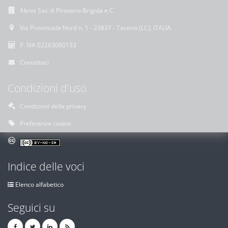
Akros Sas di Pirovano Brigida e C.
Via Provinciale Nord n. 1 - 23837 - Taceno (LC), ITALIA
P. IVA 02263080133
Contattaci
Condizioni d'uso
Condizioni della privacy
Preferenze cookie
Indice delle voci
Elenco alfabetico
Seguici su