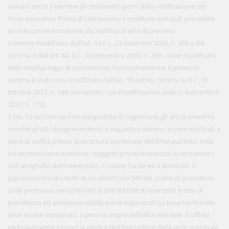
danaro entro il termine di centoventi giorni dalla notificazione del
titolo esecutivo. Prima di tale termine il creditore non può procedere
ad esecuzione forzata né alla notifica di atto di precetto.
(Comma modificato dall'art. 147, L. 23 dicembre 2000, n. 388 e dal
comma 3 dell'art. 44, D.L. 30 settembre 2003, n. 269, come modificato
dalla relativa legge di conversione. Successivamente, il presente
comma è stato così modificato dall’art. 19-octies, comma 3, D.L. 16
ottobre 2017, n. 148, convertito, con modificazioni, dalla L. 4 dicembre
2017, n. 172)
1-bis. Gli atti introduttivi del giudizio di cognizione, gli atti di precetto
nonché gli atti di pignoramento e sequestro devono essere notificati a
pena di nullità presso la struttura territoriale dell'Ente pubblico nella
cui circoscrizione risiedono i soggetti privati interessati e contenere i
dati anagrafici dell'interessato, il codice fiscale ed il domicilio. Il
pignoramento di crediti di cui all'articolo 543 del codice di procedura
civile promosso nei confronti di Enti ed Istituti esercenti forme di
previdenza ed assistenza obbligatorie organizzati su base territoriale
deve essere instaurato, a pena di improcedibilità rilevabile d'ufficio,
esclusivamente innanzi al giudice dell'esecuzione della sede principale