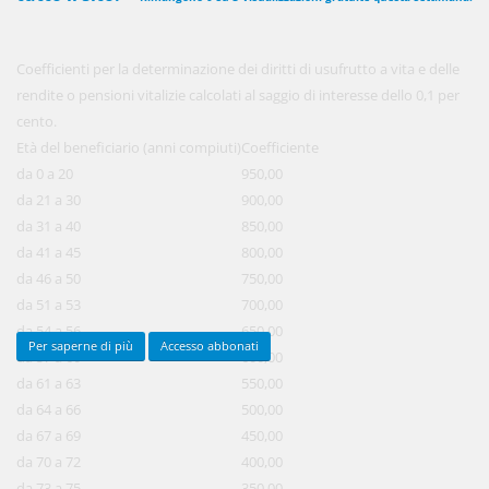
Coefficienti per la determinazione dei diritti di usufrutto a vita e delle
450,00 €
ANNUALI
rendite o pensioni vitalizie calcolati al saggio di interesse dello 0,1 per
anziché
570.00€
,
risparmi il 21%!
cento.
Età del beneficiario (anni compiuti)
Coefficiente
Acquista ora
da 0 a 20
950,00
da 21 a 30
900,00
da 31 a 40
850,00
48,00 €
MENSILI
da 41 a 45
800,00
da 46 a 50
750,00
da 51 a 53
Acquista ora
700,00
da 54 a 56
650,00
Per saperne di più
Accesso abbonati
da 57 a 60
600,00
da 61 a 63
550,00
da 64 a 66
500,00
da 67 a 69
450,00
da 70 a 72
400,00
da 73 a 75
350,00