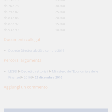
da 76 a 78
300,00
da 79 a 82
250,00
da 83 a 86
200,00
da 87 a 92
150,00
da 93 a 99
100,00
Documenti collegati
Decreto Direttoriale 23 dicembre 2016
Percorsi argomentali
LEGGI
Decreti direttoriali
Ministero dell'Economia e delle
Finanze
2016
23 dicembre 2016
Aggiungi un commento