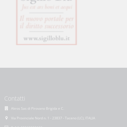
Contatti
Akros Sas di Pirovano Brigida e C.
Via Provinciale Nord n. 1 - 23837 - Taceno (LC), ITALIA