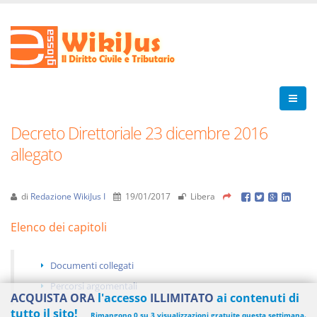
Decreto Direttoriale 23 dicembre 2016
allegato
di
Redazione WikiJus I
19/01/2017
Libera
Elenco dei capitoli
Documenti collegati
Percorsi argomentali
ACQUISTA ORA
l'accesso
ILLIMITATO
ai contenuti di
tutto il sito!
Rimangono 0 su 3 visualizzazioni gratuite questa settimana.