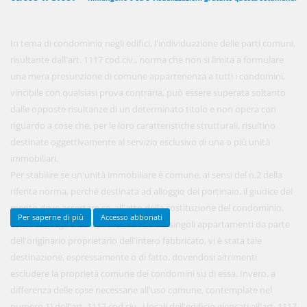
In tema di condominio negli edifici, l'individuazione delle parti comuni,
450,00 €
ANNUALI
risultante dall'art. 1117 cod.civ., norma che non si limita a formulare
anziché
570.00€
,
risparmi il 21%!
una mera presunzione di comune appartenenza a tutti i condomini,
vincibile con qualsiasi prova contraria, può essere superata soltanto
Acquista ora
dalle opposte risultanze di un determinato titolo e non opera con
riguardo a cose che, per le loro caratteristiche strutturali, risultino
destinate oggettivamente al servizio esclusivo di una o più unità
48,00 €
MENSILI
immobiliari.
Per stabilire se un'unità immobiliare è comune, ai sensi del n.2 della
riferita norma, perché destinata ad alloggio del portinaio, il giudice del
Acquista ora
merito deve accertare se, all'atto della costituzione del condominio,
Per saperne di più
Accesso abbonati
come conseguenza dell'alienazione dei singoli appartamenti da parte
dell'originario proprietario dell'intero fabbricato, vi è stata tale
destinazione, espressamente o di fatto, dovendosi altrimenti
escludere la proprietà comune dei condomini su di essa. Invero, a
differenza delle cose necessarie all'uso comune, contemplate nel
numero 1) dell'art. 1117 cod.civ., i locali dell'edificio elencati all'art. 1117