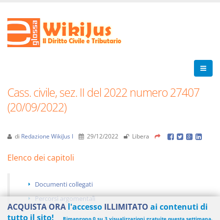
Cass. civile, sez. II del 2022 numero 27407
(20/09/2022)
di
Redazione WikiJus I
29/12/2022
Libera
Elenco dei capitoli
Documenti collegati
Percorsi argomentali
ACQUISTA ORA
l'accesso
ILLIMITATO
ai contenuti di
tutto il sito!
Rimangono 0 su 3 visualizzazioni gratuite questa settimana.