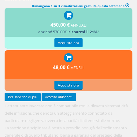
Rimangono 1 su 3 visualizzazioni gratuite questa settimana.
450,00 €
ANNUALI
anziché
570.00€
,
risparmi il 21%!
Acquista ora
48,00 €
MENSILI
Acquista ora
Per saperne di più
Accesso abbonati
L’attenuante invocata non è compatibile con la rilevata sistematicità
delle infrazioni, che denota un atteggiamento connotato da
particolare negligenza ovvero incapacità di attenersi alle norme.
La sanzione disciplinare è posta a presidio non già dell’ordinamento
generale o di quello tributario, bensì a garanzia del prestigio della