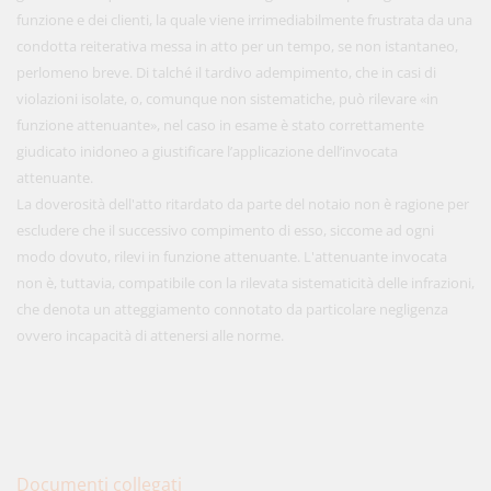
funzione e dei clienti, la quale viene irrimediabilmente frustrata da una
condotta reiterativa messa in atto per un tempo, se non istantaneo,
perlomeno breve. Di talché il tardivo adempimento, che in casi di
violazioni isolate, o, comunque non sistematiche, può rilevare «in
funzione attenuante», nel caso in esame è stato correttamente
giudicato inidoneo a giustificare l’applicazione dell’invocata
attenuante.
La doverosità dell'atto ritardato da parte del notaio non è ragione per
escludere che il successivo compimento di esso, siccome ad ogni
modo dovuto, rilevi in funzione attenuante. L'attenuante invocata
non è, tuttavia, compatibile con la rilevata sistematicità delle infrazioni,
che denota un atteggiamento connotato da particolare negligenza
ovvero incapacità di attenersi alle norme.
Documenti collegati