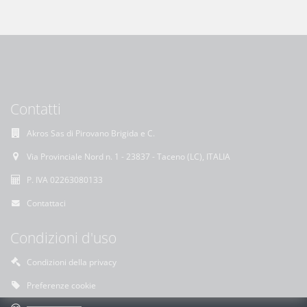
Contatti
Akros Sas di Pirovano Brigida e C.
Via Provinciale Nord n. 1 - 23837 - Taceno (LC), ITALIA
P. IVA 02263080133
Contattaci
Condizioni d'uso
Condizioni della privacy
Preferenze cookie