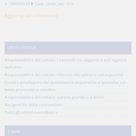
SENTENZE
Cass. civile, sez. VI-V
Aggiungi un commento
Ultimi contributi
Responsabilità del notaio: i controlli sui soggetti e sull'oggetto
dell'atto
Responsabilità del notaio: l'illecito disciplinare conseguente
Credito privilegiato del promissario acquirente e ipoteche sul
bene promesso in vendita
Responsabilità del notaio: natura giuridica e limiti
Reciprocità delle concessioni
Tutti gli ultimi contributi >
E-Book