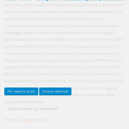
che quest'ultimo trasferisca ivi la propria residenza entro il termine di
diciotto mesi dall'atto, altrimenti verificandosi l'inadempimento di un
vero e proprio obbligo del contribuente verso il fisco, con
450,00 €
ANNUALI
conseguente decadenza dal beneficio, provvisoriamente accordato
anziché
570.00€
,
risparmi il 21%!
dalla legge, salva la ricorrenza di una situazione di forza maggiore,
caratterizzata dalla non imputabilità al contribuente e dall'inevitabilità
Acquista ora
ed imprevedibilità dell'evento, la cui ricorrenza va esclusa in caso di
mancata ultimazione di un appartamento in costruzione, atteso che,
in assenza di specifiche disposizioni, non vi è ragione di differenziare il
48,00 €
MENSILI
regime fiscale di un siffatto acquisto rispetto a quello di un immobile
già edificato. Non è conforme, pertanto, a tali principi la decisione con
Acquista ora
cui il giudice tributario, nell'ipotesi di immobile in corso di costruzione,
senza individuare una specifica e obiettiva causa di forza maggiore,
Per saperne di più
Accesso abbonati
abbia stabilito che il termine di 18 mesi debba tenere conto delle
lungaggini burocratiche.
...
(Continua per gli Abbonati)
Percorsi argomentali