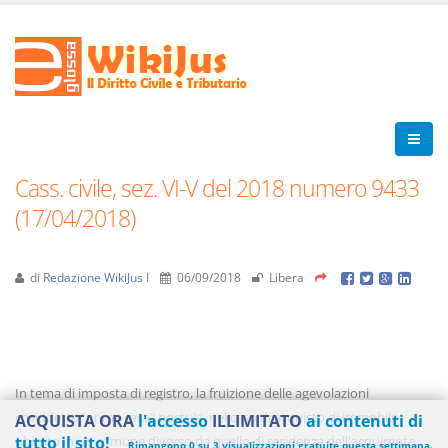
Cass. civile, sez. VI-V del 2018 numero 9433
(17/04/2018)
di
Redazione WikiJus I
06/09/2018
Libera
In tema di imposta di registro, la fruizione delle agevolazioni
cosiddette "prima casa" postula, nel caso di acquisto di immobile
ACQUISTA ORA
l'accesso
ILLIMITATO
ai contenuti di
ubicato in un comune diverso da quello di residenza dell'acquirente,
tutto il sito!
Rimangono 0 su 3 visualizzazioni gratuite questa settimana.