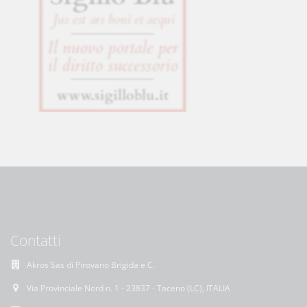
Contatti
Akros Sas di Pirovano Brigida e C.
Via Provinciale Nord n. 1 - 23837 - Taceno (LC), ITALIA