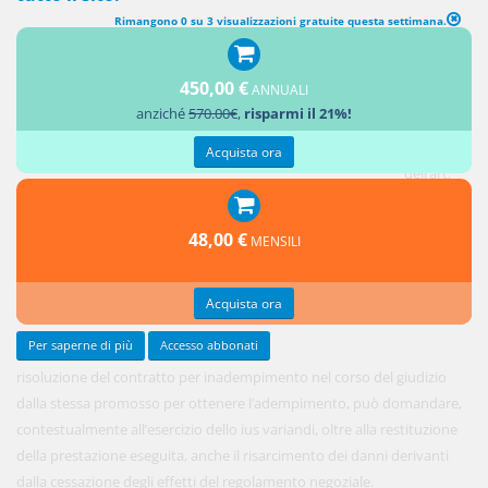
Rimangono 0 su 3 visualizzazioni gratuite questa settimana.
450,00 €
ANNUALI
La parte
anziché
570.00€
,
risparmi il 21%!
che, ai
sensi
Acquista ora
dell’art.
1453,
comma II,
48,00 €
MENSILI
c.c. chieda
la
Acquista ora
Per saperne di più
Accesso abbonati
risoluzione del contratto per inadempimento nel corso del giudizio
dalla stessa promosso per ottenere l’adempimento, può domandare,
contestualmente all’esercizio dello ius variandi, oltre alla restituzione
della prestazione eseguita, anche il risarcimento dei danni derivanti
dalla cessazione degli effetti del regolamento negoziale.