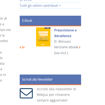
Tutti gli ultimi contributi >
le di
E-Book
a a
rpo sta
so e
Prescrizione e
a la
decadenza
nfini
D. Minussi
ook
Versione ebook
€ 4,19
€ 4,19
la
(iva incl.)
(
la
ata
 e
e in
Iscriviti alla Newsletter
vo
Iscriviti alla newsletter di
WikiJus per rimanere
sempre aggiornato!