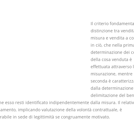
Il criterio fondamenta
distinzione tra vendit
misura e vendita a co
I Vincoli Preliminari
Usufrutto U
in ciò, che nella prim
Abitazione
determinazione dei co
D. Minussi
D. Minussi
della cosa venduta è
Versione ebook
Versione eb
€ 4,19
effettuata attraverso 
(iva incl.)
(iva incl.)
misurazione, mentre 
seconda è caratterizz
dalla determinazione
delimitazione del ben
e esso resti identificato indipendentemente dalla misura. Il relati
amento, implicando valutazione della volontà contrattuale, è
rabile in sede di legittimità se congruamente motivato.