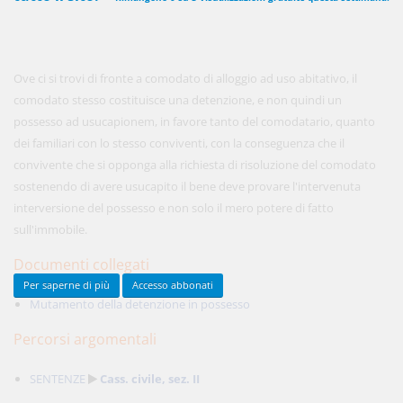
450,00 €
ANNUALI
Ove ci si trovi di fronte a comodato di alloggio ad uso abitativo, il
anziché
570.00€
,
risparmi il 21%!
comodato stesso costituisce una detenzione, e non quindi un
possesso ad usucapionem, in favore tanto del comodatario, quanto
Acquista ora
dei familiari con lo stesso conviventi, con la conseguenza che il
convivente che si opponga alla richiesta di risoluzione del comodato
sostenendo di avere usucapito il bene deve provare l'intervenuta
48,00 €
MENSILI
interversione del possesso e non solo il mero potere di fatto
sull'immobile.
Acquista ora
Documenti collegati
Per saperne di più
Accesso abbonati
Mutamento della detenzione in possesso
Percorsi argomentali
SENTENZE
Cass. civile, sez. II