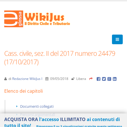
Cass. civile, sez. II del 2017 numero 24479
(17/10/2017)
di
Redazione WikiJus I
09/05/2018
Libera
Elenco dei capitoli
Documenti collegati
Percorsi argomentali
ACQUISTA ORA
l'accesso
ILLIMITATO
ai contenuti di
tutto il sito!
Rimangono 0 su 3 visualizzazioni gratuite questa settimana.