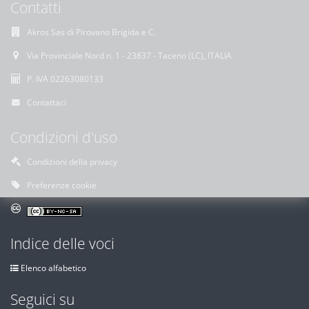
Contatti
Akros Sas di Pirovano Brigida e C.
Via Provinciale Nord n. 1 - 23837 - Taceno (LC), ITALIA
P. IVA 02263080133
Contattaci
Condizioni d'uso
Condizioni della privacy
Preferenze cookie
Indice delle voci
Elenco alfabetico
Seguici su