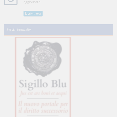
aggiornato!
Iscriviti ora
Servizi innovativi