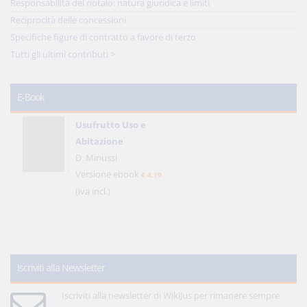
Responsabilità del notaio: natura giuridica e limiti
Reciprocità delle concessioni
Specifiche figure di contratto a favore di terzo
Tutti gli ultimi contributi >
E-Book
Usufrutto Uso e
Abitazione
D. Minussi
Versione ebook
€ 4,19
(iva incl.)
Iscriviti alla Newsletter
Iscriviti alla newsletter di WikiJus per rimanere sempre