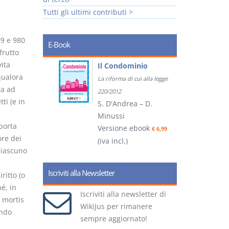
Tutti gli ultimi contributi >
79 e 980
E-Book
frutto
ita
tratti
Il Condominio
qualora
La riforma di cui alla legge
ta ad
ook
€ 5,99
220/2012
ti (e in
S. D'Andrea – D.
Minussi
porta
(
Versione ebook
€ 6,99
ore dei
(iva incl.)
 ciascuno
Iscriviti alla Newsletter
ritto (o
é, in
Iscriviti alla newsletter di
e mortis
WikiJus per rimanere
ando
sempre aggiornato!