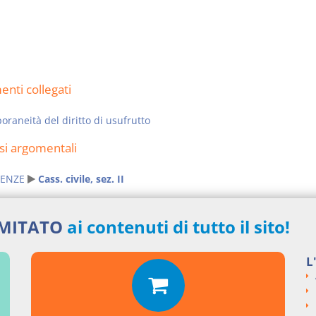
nti collegati
raneità del diritto di usufrutto
si argomentali
ENZE
Cass. civile, sez. II
ngi un commento
IMITATO
ai contenuti di tutto il sito!
L