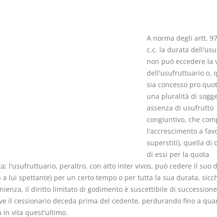
A norma degli artt. 9
c.c. la durata dell'usu
non può eccedere la v
Rapporto e
I Singoli Con
dell'usufruttuario o, 
relazione giuridica
D. Minussi
sia concesso pro quo
D. Minussi
Versione eb
una pluralità di sogget
Versione ebook
(iva incl.)
€ 5,99
assenza di usufrutto
(iva incl.)
congiuntivo, che com
l'accrescimento a fav
superstiti), quella di
di essi per la quota
ta; l'usufruttuario, peraltro, con atto inter vivos, può cedere il suo di
 a lui spettante) per un certo tempo o per tutta la sua durata, sicch
nienza, il diritto limitato di godimento è suscettibile di succession
ve il cessionario deceda prima del cedente, perdurando fino a qu
in vita quest'ultimo.