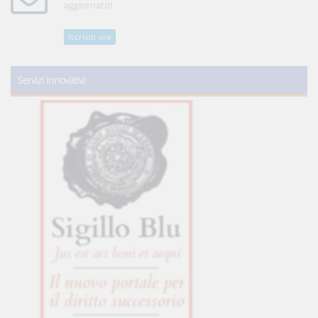
aggiornato!
Iscriviti ora
Servizi innovativi