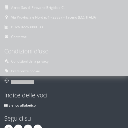
Akros Sas di Pirovano Brigida e C.
Via Provinciale Nord n. 1 - 23837 - Taceno (LC), ITALIA
P. IVA 02263080133
Contattaci
Condizioni d'uso
Condizioni della privacy
Preferenze cookie
Indice delle voci
Elenco alfabetico
Seguici su