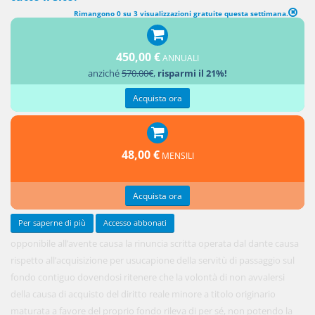
Rimangono 0 su 3 visualizzazioni gratuite questa settimana.
450,00 €
ANNUALI
Deve
anziché
570.00€
,
risparmi il 21%!
ritenersi
Acquista ora
48,00 €
MENSILI
Acquista ora
Per saperne di più
Accesso abbonati
opponibile all’avente causa la rinuncia scritta operata dal dante causa
rispetto all’acquisizione per usucapione della servitù di passaggio sul
fondo contiguo dovendosi ritenere che la volontà di non avvalersi
della causa di acquisto del diritto reale minore a titolo originario
maturata a favore del proprio fondo rileva di per sé, non potendo la