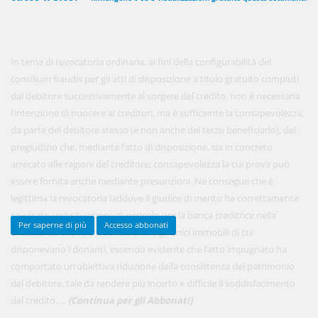
450,00 €
ANNUALI
In tema di revocatoria ordinaria, ai fini della configurabilità del
anziché
570.00€
,
risparmi il 21%!
consilium fraudis per gli atti di disposizione a titolo gratuito compiuti
dal debitore successivamente al sorgere del credito, non è necessaria
Acquista ora
l’intenzione di nuocere ai creditori, ma è sufficiente la consapevolezza,
da parte del debitore stesso (e non anche del terzo beneficiario), del
pregiudizio che, mediante l’atto di disposizione, sia in concreto
48,00 €
MENSILI
arrecato alle ragioni del creditore; consapevolezza la cui prova può
essere fornita anche mediante presunzioni. Ne consegue che è
legittima la revocatoria laddove il giudice di merito ha correttamente
Acquista ora
ravvisato una situazione di pericolo per la banca creditrice nella
Per saperne di più
Accesso abbonati
circostanza che i beni donati erano gli unici immobili di cui
disponevano i donanti, essendo evidente che l’atto impugnato ha
comportato un’obiettiva riduzione della consistenza del patrimonio
del debitore, tale da rendere più incerto e difficile il soddisfacimento
del credito. ...
(Continua per gli Abbonati)