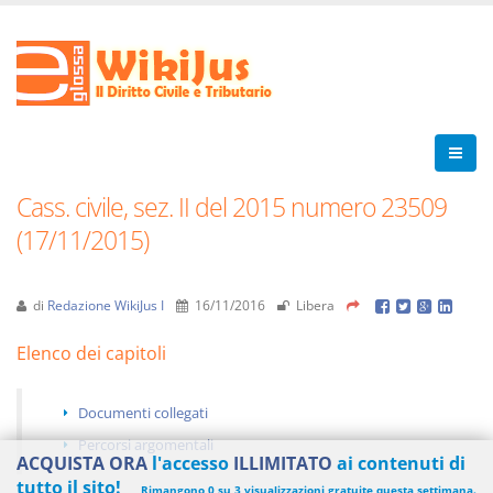
Cass. civile, sez. II del 2015 numero 23509
(17/11/2015)
di
Redazione WikiJus I
16/11/2016
Libera
Elenco dei capitoli
Documenti collegati
Percorsi argomentali
ACQUISTA ORA
l'accesso
ILLIMITATO
ai contenuti di
tutto il sito!
Rimangono 0 su 3 visualizzazioni gratuite questa settimana.