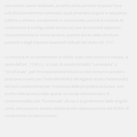
sovrastanti siano realizzate, anziché come porzioni di piano l'una
sull'altra (condominio verticale), quali proprietà singole in sequenza
(villette a schiera, condominio in orizzontale), poiché la nozione di
condominio è configurabile anche nel caso di immobili adiacenti
orizzontalmente in senso proprio, purché dotati delle strutture
portanti e degli impianti essenziali indicati dal citato art. 1117.
La rinuncia di un condominio al diritto sulle cose comuni è vietata, ai
sensi dell'art. 1118 c.c., in caso di condominialità "necessaria" o
"strutturale", per l'incorporazione fisica tra cose comuni e porzioni
esclusive ovvero per l'individivisibilità del legame attesa l'essenzialità
dei beni condominiali per l'esistenza delle proprietà esclusive, non
anche nelle ipotesi (nella specie, un locale seminterrato) di
condominialità solo "funzionale" all'uso e al godimento delle singole
unità, che possono essere cedute anche separatamente dal diritto di
condominio sui beni comuni.