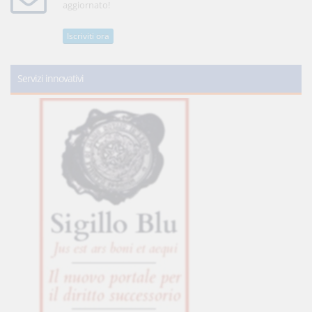
aggiornato!
Iscriviti ora
Servizi innovativi