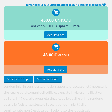
Rimangono 2 su 3 visualizzazioni gratuite questa settimana.
450,00 €
ANNUALI
In tema di
anziché
570.00€
,
risparmi il 21%!
Acquista ora
48,00 €
MENSILI
Acquista ora
Per saperne di più
Accesso abbonati
condominio, in considerazione del rapporto di accessorietà necessaria
che lega le parti comuni dell'edificio, elencate in via esemplificativa
dall'art. 1117 c.c., alle proprietà singole, delle quali le prime rendono
possibile l'esistenza stessa o l'uso, la condominialità di un
seminterrato non è esclusa per il solo fatto che le costruzioni