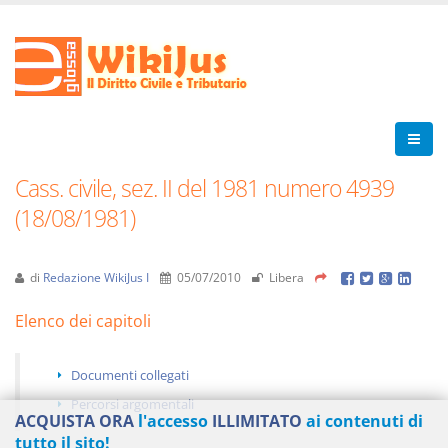
Cass. civile, sez. II del 1981 numero 4939
(18/08/1981)
di
Redazione WikiJus I
05/07/2010
Libera
Elenco dei capitoli
Documenti collegati
Percorsi argomentali
ACQUISTA ORA
l'accesso
ILLIMITATO
ai contenuti di
tutto il sito!