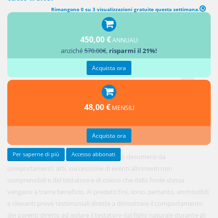
Rimangono 0 su 3 visualizzazioni gratuite questa settimana.
Poiché la
prova di
450,00 €
ANNUALI
una
anziché
570.00€
,
risparmi il 21%!
attività
captatoria
Acquista ora
della
volontà
del
48,00 €
MENSILI
testatore
non può
Acquista ora
aversi
Per saperne di più
Accesso abbonati
normalmente in via diretta, la stessa può desumersi da
comportamenti, atti, successione di eventi altrimenti non
comprensibili e del testatore e di coloro che dalla frode stessa
vengano a trarre beneficio. Ai predetti fini, sono, pertanto, ammissibili
e rilevanti prove testimoniali dirette a dimostrare il comportamento
dei parenti diretto ad isolare il testatore dal figlio naturale durante gli